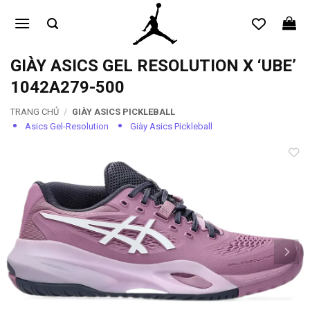
Bỏ
qua
nội
dung
GIÀY ASICS GEL RESOLUTION X ‘UBE’
1042A279-500
TRANG CHỦ
/
GIÀY ASICS PICKLEBALL
Asics Gel-Resolution
Giày Asics Pickleball
Add to
wishlist