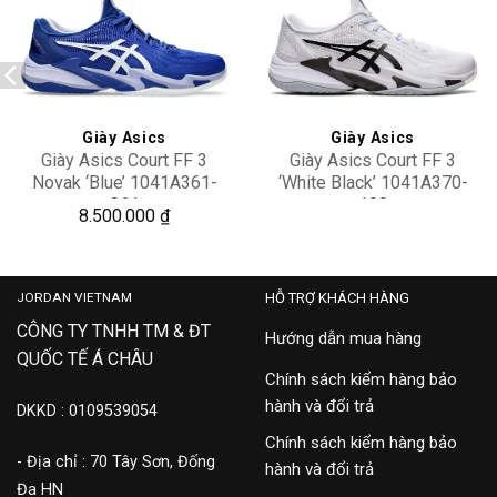
Add to
Add to
wishlist
wishlist
Giày Asics
Giày Asics
Giày Asics Court FF 3
Giày Asics Court FF 3
Novak ‘Blue’ 1041A361-
‘White Black’ 1041A370-
961
100
4,000,000
8.500.000
₫
JORDAN VIETNAM
HỖ TRỢ KHÁCH HÀNG
CÔNG TY TNHH TM & ĐT
Hướng dẫn mua hàng
QUỐC TẾ Á CHÂU
Chính sách kiểm hàng bảo
hành và đổi trả
DKKD : 0109539054
Chính sách kiểm hàng bảo
- Địa chỉ : 70 Tây Sơn, Đống
hành và đổi trả
Đa HN