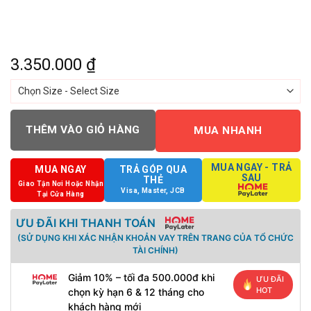
3.350.000
₫
THÊM VÀO GIỎ HÀNG
MUA NHANH
MUA NGAY - TRẢ
MUA NGAY
TRẢ GÓP QUA
SAU
THẺ
Giao Tận Nơi Hoặc Nhận
Visa, Master, JCB
Tại Cửa Hàng
ƯU ĐÃI KHI THANH TOÁN
(SỬ DỤNG KHI XÁC NHẬN KHOẢN VAY TRÊN TRANG CỦA TỔ CHỨC
TÀI CHÍNH)
Giảm 10% – tối đa 500.000đ khi
ƯU ĐÃI
HOT
chọn kỳ hạn 6 & 12 tháng cho
khách hàng mới