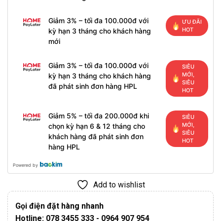
Giảm 3% – tối đa 100.000đ với
ƯU ĐÃI
HOT
kỳ hạn 3 tháng cho khách hàng
mới
Giảm 3% – tối đa 100.000đ với
SIÊU
MỚI,
kỳ hạn 3 tháng cho khách hàng
SIÊU
đã phát sinh đơn hàng HPL
HOT
Giảm 5% – tối đa 200.000đ khi
SIÊU
MỚI,
chọn kỳ hạn 6 & 12 tháng cho
SIÊU
khách hàng đã phát sinh đơn
HOT
hàng HPL
Powered by
Add to wishlist
Gọi điện đặt hàng nhanh
Hotline: 078 3455 333 - 0964 907 954