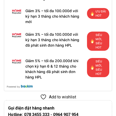
Giảm 3% – tối đa 100.000đ với
ƯU ĐÃI
HOT
kỳ hạn 3 tháng cho khách hàng
mới
Giảm 3% – tối đa 100.000đ với
SIÊU
MỚI,
kỳ hạn 3 tháng cho khách hàng
SIÊU
đã phát sinh đơn hàng HPL
HOT
Giảm 5% – tối đa 200.000đ khi
SIÊU
MỚI,
chọn kỳ hạn 6 & 12 tháng cho
SIÊU
khách hàng đã phát sinh đơn
HOT
hàng HPL
Powered by
Add to wishlist
Gọi điện đặt hàng nhanh
Hotline: 078 3455 333 - 0964 907 954