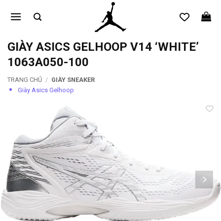
Bỏ
qua
nội
dung
GIÀY ASICS GELHOOP V14 ‘WHITE’
1063A050-100
TRANG CHỦ
/
GIÀY SNEAKER
Giày Asics Gelhoop
Add to
wishlist