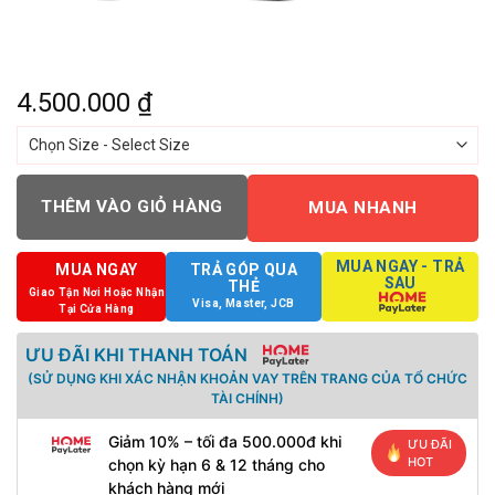
4.500.000
₫
THÊM VÀO GIỎ HÀNG
MUA NHANH
MUA NGAY - TRẢ
MUA NGAY
TRẢ GÓP QUA
SAU
THẺ
Giao Tận Nơi Hoặc Nhận
Visa, Master, JCB
Tại Cửa Hàng
ƯU ĐÃI KHI THANH TOÁN
(SỬ DỤNG KHI XÁC NHẬN KHOẢN VAY TRÊN TRANG CỦA TỔ CHỨC
TÀI CHÍNH)
Giảm 10% – tối đa 500.000đ khi
ƯU ĐÃI
HOT
chọn kỳ hạn 6 & 12 tháng cho
khách hàng mới