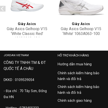
Add to
Add to
wishlist
wishlist
Giày Asics
Giày Asics
Giày Asics Gelhoop V15
Giày Asics Gelhoop V15
‘White Classic Red’
‘White’ 1063A063-100
1063A063-104
3,500,000
4,100,000
JORDAN VIETNAM
HỖ TRỢ KHÁCH HÀNG
CÔNG TY TNHH TM & ĐT
Hướng dẫn mua hàng
QUỐC TẾ Á CHÂU
Chính sách kiểm hàng bảo
hành và đổi trả
DKKD : 0109539054
Chính sách kiểm hàng bảo
- Địa chỉ : 70 Tây Sơn, Đống
hành và đổi trả
Đa HN
Chính sách giao hàng