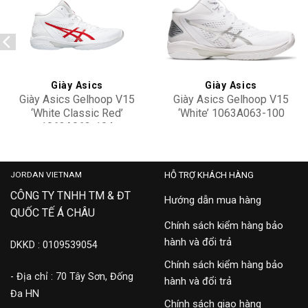
Add to
Add to
wishlist
wishlist
Giày Asics
Giày Asics
Giày Asics Gelhoop V15
Giày Asics Gelhoop V15
‘White Classic Red’
‘White’ 1063A063-100
1063A063-104
3,500,000
4,100,000
JORDAN VIETNAM
HỖ TRỢ KHÁCH HÀNG
CÔNG TY TNHH TM & ĐT
Hướng dẫn mua hàng
QUỐC TẾ Á CHÂU
Chính sách kiểm hàng bảo
hành và đổi trả
DKKD : 0109539054
Chính sách kiểm hàng bảo
- Địa chỉ : 70 Tây Sơn, Đống
hành và đổi trả
Đa HN
Chính sách giao hàng