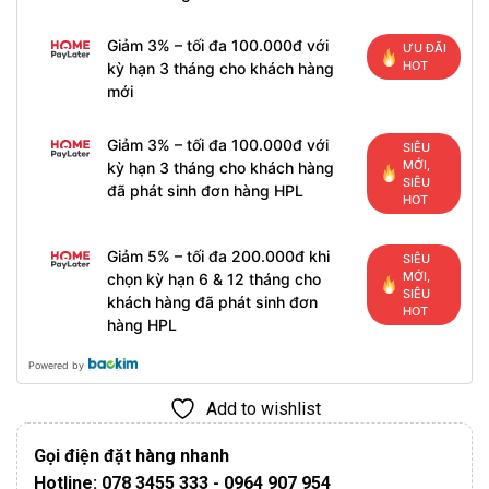
Giảm 3% – tối đa 100.000đ với
ƯU ĐÃI
HOT
kỳ hạn 3 tháng cho khách hàng
mới
Giảm 3% – tối đa 100.000đ với
SIÊU
MỚI,
kỳ hạn 3 tháng cho khách hàng
SIÊU
đã phát sinh đơn hàng HPL
HOT
Giảm 5% – tối đa 200.000đ khi
SIÊU
MỚI,
chọn kỳ hạn 6 & 12 tháng cho
SIÊU
khách hàng đã phát sinh đơn
HOT
hàng HPL
Powered by
Add to wishlist
Gọi điện đặt hàng nhanh
Hotline: 078 3455 333 - 0964 907 954