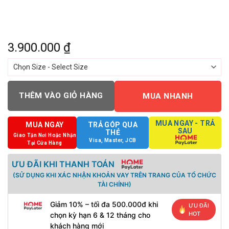
3.900.000
₫
THÊM VÀO GIỎ HÀNG
MUA NHANH
MUA NGAY - TRẢ
MUA NGAY
TRẢ GÓP QUA
SAU
THẺ
Giao Tận Nơi Hoặc Nhận
Visa, Master, JCB
Tại Cửa Hàng
ƯU ĐÃI KHI THANH TOÁN
(SỬ DỤNG KHI XÁC NHẬN KHOẢN VAY TRÊN TRANG CỦA TỔ CHỨC
TÀI CHÍNH)
Giảm 10% – tối đa 500.000đ khi
ƯU ĐÃI
HOT
chọn kỳ hạn 6 & 12 tháng cho
khách hàng mới