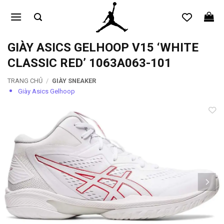
Bỏ
qua
nội
dung
GIÀY ASICS GELHOOP V15 ‘WHITE
CLASSIC RED’ 1063A063-101
TRANG CHỦ
/
GIÀY SNEAKER
Giày Asics Gelhoop
Add to
wishlist