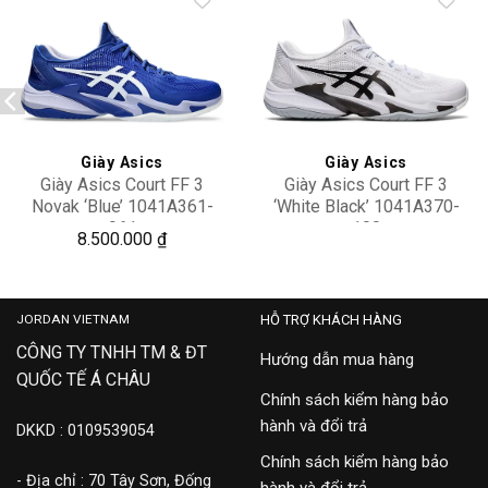
Add to
Add to
wishlist
wishlist
Giày Asics
Giày Asics
Giày Asics Court FF 3
Giày Asics Court FF 3
Novak ‘Blue’ 1041A361-
‘White Black’ 1041A370-
961
100
4,000,000
8.500.000
₫
JORDAN VIETNAM
HỖ TRỢ KHÁCH HÀNG
CÔNG TY TNHH TM & ĐT
Hướng dẫn mua hàng
QUỐC TẾ Á CHÂU
Chính sách kiểm hàng bảo
hành và đổi trả
DKKD : 0109539054
Chính sách kiểm hàng bảo
- Địa chỉ : 70 Tây Sơn, Đống