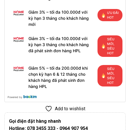
Giảm 3% – tối đa 100.000đ với
ƯU ĐÃI
HOT
kỳ hạn 3 tháng cho khách hàng
mới
Giảm 3% – tối đa 100.000đ với
SIÊU
MỚI,
kỳ hạn 3 tháng cho khách hàng
SIÊU
đã phát sinh đơn hàng HPL
HOT
Giảm 5% – tối đa 200.000đ khi
SIÊU
MỚI,
chọn kỳ hạn 6 & 12 tháng cho
SIÊU
khách hàng đã phát sinh đơn
HOT
hàng HPL
Powered by
Add to wishlist
Gọi điện đặt hàng nhanh
Hotline: 078 3455 333 - 0964 907 954