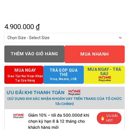
4.900.000
₫
THÊM VÀO GIỎ HÀNG
MUA NHANH
MUA NGAY - TRẢ
MUA NGAY
TRẢ GÓP QUA
SAU
THẺ
Giao Tận Nơi Hoặc Nhận
Visa, Master, JCB
Tại Cửa Hàng
ƯU ĐÃI KHI THANH TOÁN
(SỬ DỤNG KHI XÁC NHẬN KHOẢN VAY TRÊN TRANG CỦA TỔ CHỨC
TÀI CHÍNH)
Giảm 10% – tối đa 500.000đ khi
ƯU ĐÃI
HOT
chọn kỳ hạn 6 & 12 tháng cho
khách hàng mới