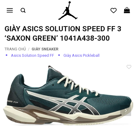
Bỏ
qua
nội
dung
GIÀY ASICS SOLUTION SPEED FF 3
‘SAXON GREEN’ 1041A438-300
TRANG CHỦ
/
GIÀY SNEAKER
Asics Solution Speed FF
Giày Asics Pickleball
Add to
wishlist