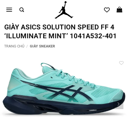
Bỏ
qua
nội
dung
GIÀY ASICS SOLUTION SPEED FF 4
‘ILLUMINATE MINT’ 1041A532-401
TRANG CHỦ
/
GIÀY SNEAKER
Add to
wishlist