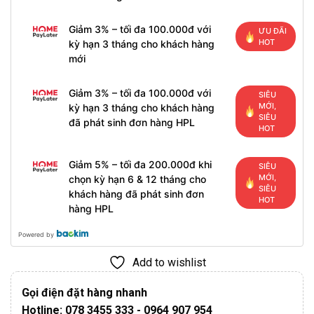
Giảm 3% – tối đa 100.000đ với
ƯU ĐÃI
HOT
kỳ hạn 3 tháng cho khách hàng
mới
Giảm 3% – tối đa 100.000đ với
SIÊU
MỚI,
kỳ hạn 3 tháng cho khách hàng
SIÊU
đã phát sinh đơn hàng HPL
HOT
Giảm 5% – tối đa 200.000đ khi
SIÊU
MỚI,
chọn kỳ hạn 6 & 12 tháng cho
SIÊU
khách hàng đã phát sinh đơn
HOT
hàng HPL
Powered by
Add to wishlist
Gọi điện đặt hàng nhanh
Hotline: 078 3455 333 - 0964 907 954