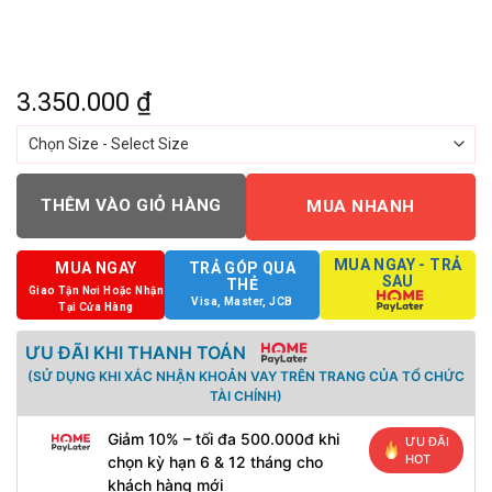
3.350.000
₫
THÊM VÀO GIỎ HÀNG
MUA NHANH
MUA NGAY - TRẢ
MUA NGAY
TRẢ GÓP QUA
SAU
THẺ
Giao Tận Nơi Hoặc Nhận
Visa, Master, JCB
Tại Cửa Hàng
ƯU ĐÃI KHI THANH TOÁN
(SỬ DỤNG KHI XÁC NHẬN KHOẢN VAY TRÊN TRANG CỦA TỔ CHỨC
TÀI CHÍNH)
Giảm 10% – tối đa 500.000đ khi
ƯU ĐÃI
HOT
chọn kỳ hạn 6 & 12 tháng cho
khách hàng mới