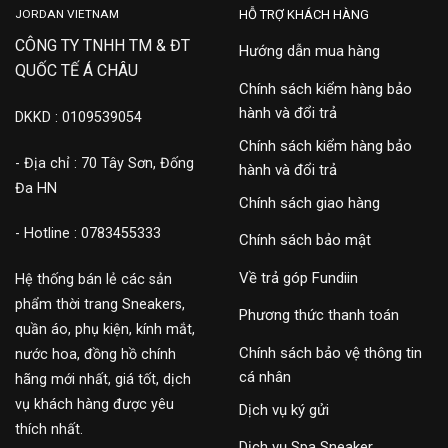
JORDAN VIETNAM
HỖ TRỢ KHÁCH HÀNG
CÔNG TY TNHH TM & ĐT
Hướng dẫn mua hàng
QUỐC TẾ Á CHÂU
Chính sách kiểm hàng bảo
hành và đổi trả
DKKD : 0109539054
Chính sách kiểm hàng bảo
- Địa chỉ : 70 Tây Sơn, Đống
hành và đổi trả
Đa HN
Chính sách giao hàng
- Hotline : 0783455333
Chính sách bảo mật
Về trả góp Fundiin
Hệ thống bán lẻ các sản
phẩm thời trang Sneakers,
Phương thức thanh toán
quần áo, phụ kiện, kính mắt,
Chính sách bảo vệ thông tin
nước hoa, đồng hồ chính
cá nhân
hãng mới nhất, giá tốt, dịch
vụ khách hàng được yêu
Dịch vụ ký gửi
thích nhất.
Dịch vụ Spa Sneaker