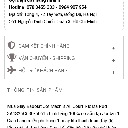
Gọi điện đặt hàng nhanh
Hotline: 078 3455 333 - 0964 907 954
Địa chỉ: Tầng 4, 72 Tây Sơn, Đống Đa, Hà Nội
561 Nguyễn Đình Chiểu, Quận 3, Hồ Chí Minh
CAM KẾT CHÍNH HÃNG
VẬN CHUYỂN - SHIPPING
HỖ TRỢ KHÁCH HÀNG
THÔNG TIN SẢN PHẨM
Mua Giày Babolat Jet Mach 3 All Court ‘Fiesta Red’
3A1S25C630-5061 chính hãng 100% có sẵn tại Jordan 1.
Giao hàng miễn phí trong 1 ngày khi thanh toán đầy đủ
tổng giá trị đơn hàng. Cam kết đền tiền X5 nếu phát hiện