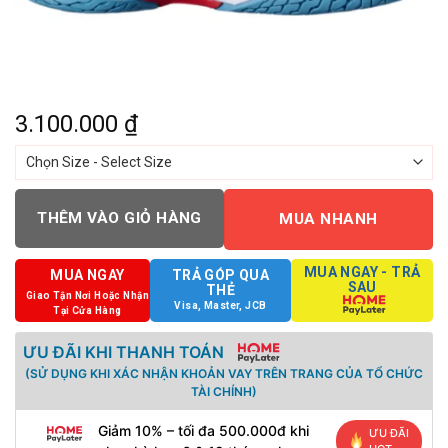
3.100.000
₫
THÊM VÀO GIỎ HÀNG
MUA NHANH
MUA NGAY - TRẢ
MUA NGAY
TRẢ GÓP QUA
SAU
THẺ
Giao Tận Nơi Hoặc Nhận
Visa, Master, JCB
Tại Cửa Hàng
ƯU ĐÃI KHI THANH TOÁN
(SỬ DỤNG KHI XÁC NHẬN KHOẢN VAY TRÊN TRANG CỦA TỔ CHỨC
TÀI CHÍNH)
Giảm 10% – tối đa 500.000đ khi
ƯU ĐÃI