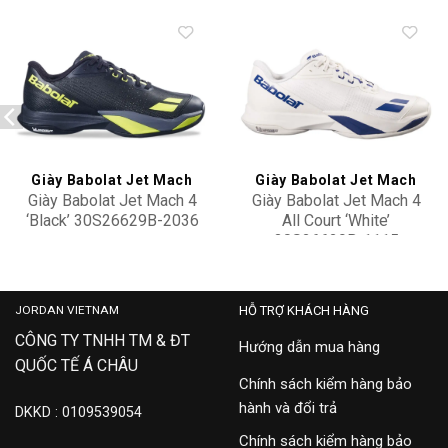
Add to
Add to
wishlist
wishlist
Giày Babolat Jet Mach
Giày Babolat Jet Mach
Giày Babolat Jet Mach 4
Giày Babolat Jet Mach 4
‘Black’ 30S26629B-2036
All Court ‘White’
30S26629B-1115
3,900,000
4,000,000
JORDAN VIETNAM
HỖ TRỢ KHÁCH HÀNG
CÔNG TY TNHH TM & ĐT
Hướng dẫn mua hàng
QUỐC TẾ Á CHÂU
Chính sách kiểm hàng bảo
hành và đổi trả
DKKD : 0109539054
Chính sách kiểm hàng bảo