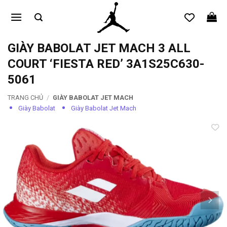
Bỏ
qua
nội
dung
GIÀY BABOLAT JET MACH 3 ALL
COURT ‘FIESTA RED’ 3A1S25C630-
5061
TRANG CHỦ
/
GIÀY BABOLAT JET MACH
Giày Babolat
Giày Babolat Jet Mach
Add to
wishlist