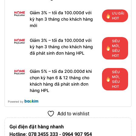
Giảm 3% – tối đa 100.000đ với
ƯU ĐÃI
HOT
kỳ hạn 3 tháng cho khách hàng
mới
Giảm 3% – tối đa 100.000đ với
SIÊU
MỚI,
kỳ hạn 3 tháng cho khách hàng
SIÊU
đã phát sinh đơn hàng HPL
HOT
Giảm 5% – tối đa 200.000đ khi
SIÊU
MỚI,
chọn kỳ hạn 6 & 12 tháng cho
SIÊU
khách hàng đã phát sinh đơn
HOT
hàng HPL
Powered by
Add to wishlist
Gọi điện đặt hàng nhanh
Hotline: 078 3455 333 - 0964 907 954