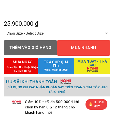
25.900.000
₫
THÊM VÀO GIỎ HÀNG
MUA NHANH
MUA NGAY - TRẢ
MUA NGAY
TRẢ GÓP QUA
SAU
THẺ
Giao Tận Nơi Hoặc Nhận
Visa, Master, JCB
Tại Cửa Hàng
ƯU ĐÃI KHI THANH TOÁN
(SỬ DỤNG KHI XÁC NHẬN KHOẢN VAY TRÊN TRANG CỦA TỔ CHỨC
TÀI CHÍNH)
Giảm 10% – tối đa 500.000đ khi
ƯU ĐÃI
HOT
chọn kỳ hạn 6 & 12 tháng cho
khách hàng mới