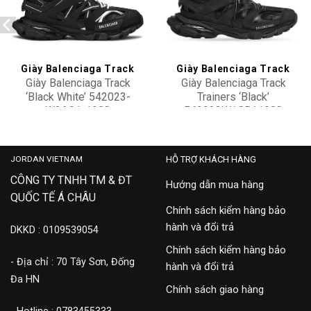
Add to
Add to
wishlist
wishlist
Giày Balenciaga Track
Giày Balenciaga Track
Giày Balenciaga Track
Giày Balenciaga Track
‘Black White’ 542023-
Trainers ‘Black’
W3AC1-1090
542023W1GB11000
22,900,000
28,900,000
JORDAN VIETNAM
HỖ TRỢ KHÁCH HÀNG
CÔNG TY TNHH TM & ĐT
Hướng dẫn mua hàng
QUỐC TẾ Á CHÂU
Chính sách kiểm hàng bảo
hành và đổi trả
DKKD : 0109539054
Chính sách kiểm hàng bảo
- Địa chỉ : 70 Tây Sơn, Đống
hành và đổi trả
Đa HN
Chính sách giao hàng