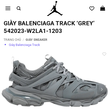
Bỏ
qua
nội
dung
GIÀY BALENCIAGA TRACK ‘GREY’
542023-W2LA1-1203
TRANG CHỦ
/
GIÀY SNEAKER
Giày Balenciaga Track
Add to
wishlist