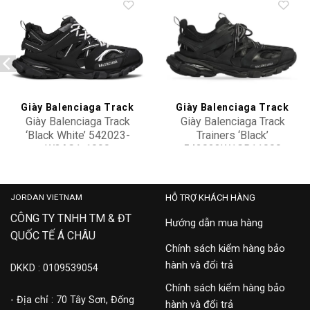
Add to
Add to
wishlist
wishlist
Giày Balenciaga Track
Giày Balenciaga Track
Giày Balenciaga Track
Giày Balenciaga Track
‘Black White’ 542023-
Trainers ‘Black’
W3AC1-1090
542023W1GB11000
22,900,000
28,900,000
JORDAN VIETNAM
HỖ TRỢ KHÁCH HÀNG
CÔNG TY TNHH TM & ĐT
Hướng dẫn mua hàng
QUỐC TẾ Á CHÂU
Chính sách kiểm hàng bảo
hành và đổi trả
DKKD : 0109539054
Chính sách kiểm hàng bảo
- Địa chỉ : 70 Tây Sơn, Đống
hành và đổi trả