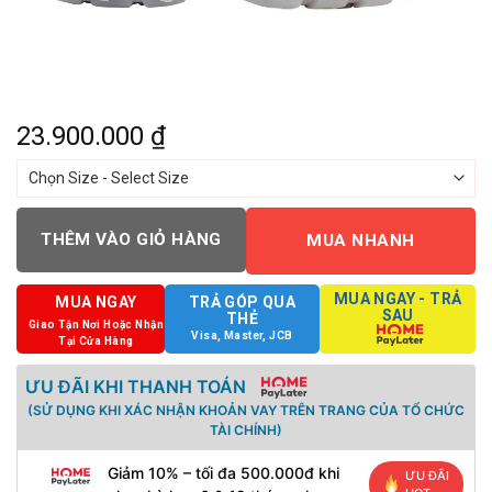
23.900.000
₫
THÊM VÀO GIỎ HÀNG
MUA NHANH
MUA NGAY - TRẢ
MUA NGAY
TRẢ GÓP QUA
SAU
THẺ
Giao Tận Nơi Hoặc Nhận
Visa, Master, JCB
Tại Cửa Hàng
ƯU ĐÃI KHI THANH TOÁN
(SỬ DỤNG KHI XÁC NHẬN KHOẢN VAY TRÊN TRANG CỦA TỔ CHỨC
TÀI CHÍNH)
Giảm 10% – tối đa 500.000đ khi
ƯU ĐÃI