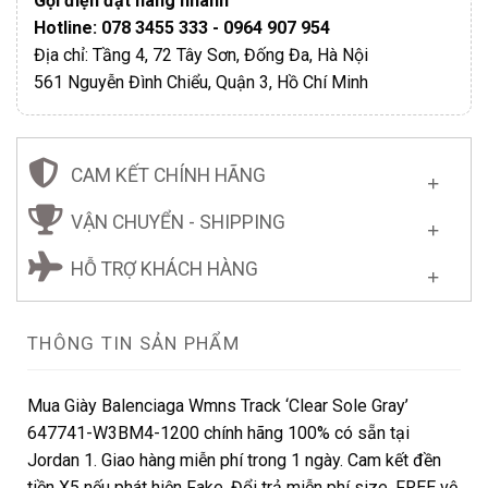
Gọi điện đặt hàng nhanh
Hotline: 078 3455 333 - 0964 907 954
Địa chỉ: Tầng 4, 72 Tây Sơn, Đống Đa, Hà Nội
561 Nguyễn Đình Chiểu, Quận 3, Hồ Chí Minh
CAM KẾT CHÍNH HÃNG
VẬN CHUYỂN - SHIPPING
HỖ TRỢ KHÁCH HÀNG
THÔNG TIN SẢN PHẨM
Mua Giày Balenciaga Wmns Track ‘Clear Sole Gray’
647741-W3BM4-1200 chính hãng 100% có sẵn tại
Jordan 1. Giao hàng miễn phí trong 1 ngày. Cam kết đền
tiền X5 nếu phát hiện Fake. Đổi trả miễn phí size. FREE vệ