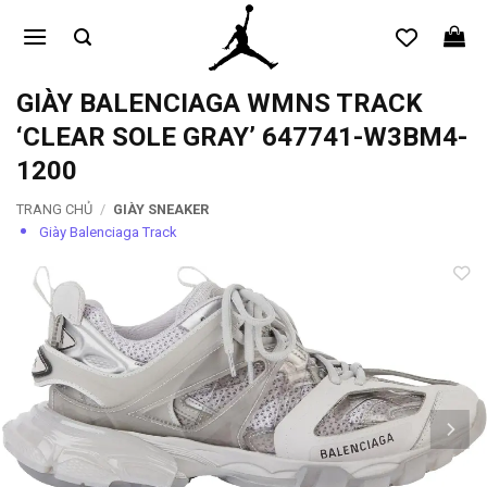
Bỏ
qua
nội
dung
GIÀY BALENCIAGA WMNS TRACK
‘CLEAR SOLE GRAY’ 647741-W3BM4-
1200
TRANG CHỦ
/
GIÀY SNEAKER
Giày Balenciaga Track
Add to
wishlist