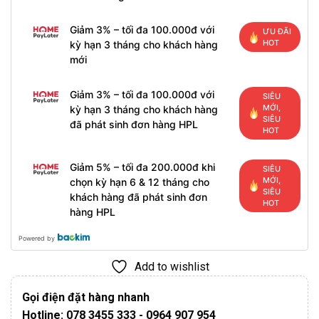
Giảm 3% – tối đa 100.000đ với
ƯU ĐÃI
HOT
kỳ hạn 3 tháng cho khách hàng
mới
Giảm 3% – tối đa 100.000đ với
SIÊU
MỚI,
kỳ hạn 3 tháng cho khách hàng
SIÊU
đã phát sinh đơn hàng HPL
HOT
Giảm 5% – tối đa 200.000đ khi
SIÊU
MỚI,
chọn kỳ hạn 6 & 12 tháng cho
SIÊU
khách hàng đã phát sinh đơn
HOT
hàng HPL
Powered by
Add to wishlist
Gọi điện đặt hàng nhanh
Hotline: 078 3455 333 - 0964 907 954