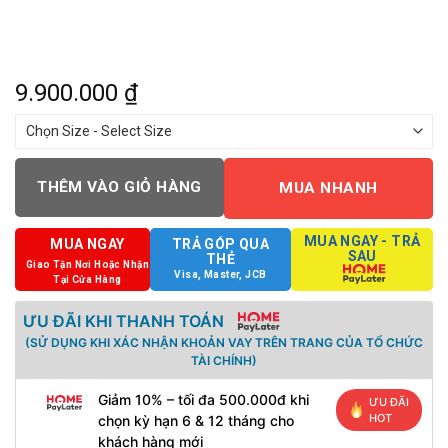
9.900.000
₫
THÊM VÀO GIỎ HÀNG
MUA NHANH
MUA NGAY - TRẢ
MUA NGAY
TRẢ GÓP QUA
SAU
THẺ
Giao Tận Nơi Hoặc Nhận
Visa, Master, JCB
Tại Cửa Hàng
ƯU ĐÃI KHI THANH TOÁN
(SỬ DỤNG KHI XÁC NHẬN KHOẢN VAY TRÊN TRANG CỦA TỔ CHỨC
TÀI CHÍNH)
Giảm 10% – tối đa 500.000đ khi
ƯU ĐÃI
HOT
chọn kỳ hạn 6 & 12 tháng cho
khách hàng mới