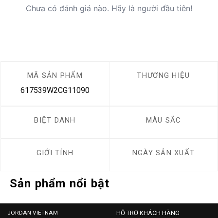
Chưa có đánh giá nào. Hãy là người đầu tiên!
MÃ SẢN PHẨM
THƯƠNG HIỆU
617539W2CG11090
BIỆT DANH
MÀU SẮC
GIỚI TÍNH
NGÀY SẢN XUẤT
Sản phẩm nổi bật
JORDAN VIETNAM
HỖ TRỢ KHÁCH HÀNG