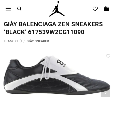
Bỏ
qua
nội
dung
GIÀY BALENCIAGA ZEN SNEAKERS
‘BLACK’ 617539W2CG11090
TRANG CHỦ
/
GIÀY SNEAKER
Add to
wishlist