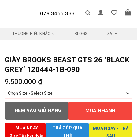
078 3455 333
THƯƠNG HIỆU KHÁC
BLOGS
SALE
GIÀY BROOKS BEAST GTS 26 ‘BLACK
GREY’ 120444-1B-090
9.500.000
₫
THÊM VÀO GIỎ HÀNG
MUA NHANH
MUA NGAY
TRẢ GÓP QUA
MUA NGAY - TRẢ
THẺ
Giao Tận Nơi Hoặc
SAU