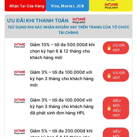
Nhận Tại Cửa Hàng
Visa, Master, JCB
ƯU ĐÃI KHI THANH TOÁN
(SỬ DỤNG KHI XÁC NHẬN KHOẢN VAY TRÊN TRANG CỦA TỔ CHỨC
TÀI CHÍNH)
Giảm 10% – tối đa 500.000đ khi
ƯU ĐÃI
HOT
chọn kỳ hạn 6 & 12 tháng cho
khách hàng mới
Giảm 3% – tối đa 100.000đ với
ƯU ĐÃI
HOT
kỳ hạn 3 tháng cho khách hàng
mới
Giảm 3% – tối đa 100.000đ với
SIÊU
MỚI,
kỳ hạn 3 tháng cho khách hàng
SIÊU
đã phát sinh đơn hàng HPL
HOT
Giảm 5% – tối đa 200.000đ khi
SIÊU
MỚI,