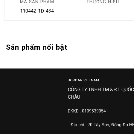
MÃ SẢN PHẨM
THƯƠNG HIỆU
110442-1D-434
Sản phẩm nổi bật
JORDAN VIETNAM
CÔNG TY TNHH TM & ĐT QUỐC
CHÂU
DKKD : 0109539054
- Địa chỉ : 70 Tây Sơn, Đống Đa H