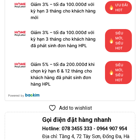
Giảm 3% – tối đa 100.000đ với
ƯU ĐÃI
HOT
kỳ hạn 3 tháng cho khách hàng
mới
Giảm 3% – tối đa 100.000đ với
SIÊU
MỚI,
kỳ hạn 3 tháng cho khách hàng
SIÊU
đã phát sinh đơn hàng HPL
HOT
Giảm 5% – tối đa 200.000đ khi
SIÊU
MỚI,
chọn kỳ hạn 6 & 12 tháng cho
SIÊU
khách hàng đã phát sinh đơn
HOT
hàng HPL
Powered by
Add to wishlist
Gọi điện đặt hàng nhanh
Hotline: 078 3455 333 - 0964 907 954
Địa chỉ: Tầng 4, 72 Tây Sơn, Đống Đa, Hà