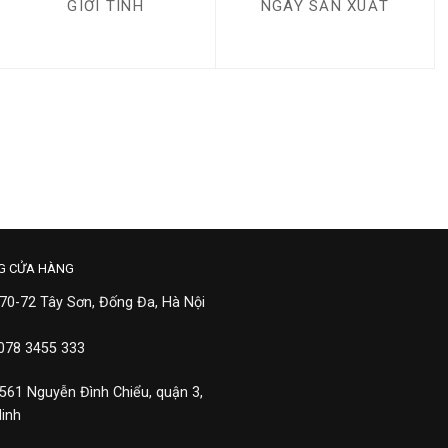
GIỚI TÍNH
NGÀY SẢN XUẤT
G CỬA HÀNG
 70-72 Tây Sơn, Đống Đa, Hà Nội
 078 3455 333
 561 Nguyễn Đình Chiểu, quận 3,
Minh