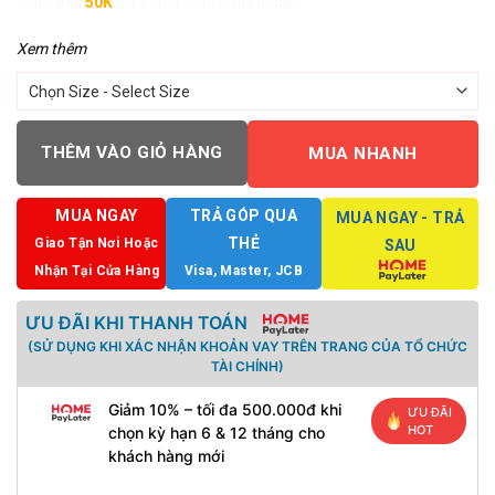
Giảm đến
50K
khi thanh toán qua Fundiin.
Xem thêm
THÊM VÀO GIỎ HÀNG
MUA NHANH
MUA NGAY
TRẢ GÓP QUA
MUA NGAY - TRẢ
THẺ
Giao Tận Nơi Hoặc
SAU
Nhận Tại Cửa Hàng
Visa, Master, JCB
ƯU ĐÃI KHI THANH TOÁN
(SỬ DỤNG KHI XÁC NHẬN KHOẢN VAY TRÊN TRANG CỦA TỔ CHỨC
TÀI CHÍNH)
Giảm 10% – tối đa 500.000đ khi
ƯU ĐÃI
HOT
chọn kỳ hạn 6 & 12 tháng cho
khách hàng mới