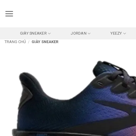
Bỏ
qua
nội
dung
GIÀY SNEAKER
JORDAN
YEEZY
TRANG CHỦ
/
GIÀY SNEAKER