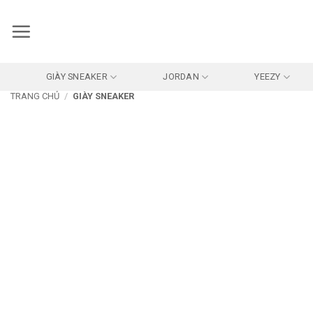
Bỏ
qua
nội
dung
GIÀY SNEAKER
JORDAN
YEEZY
TRANG CHỦ
/
GIÀY SNEAKER