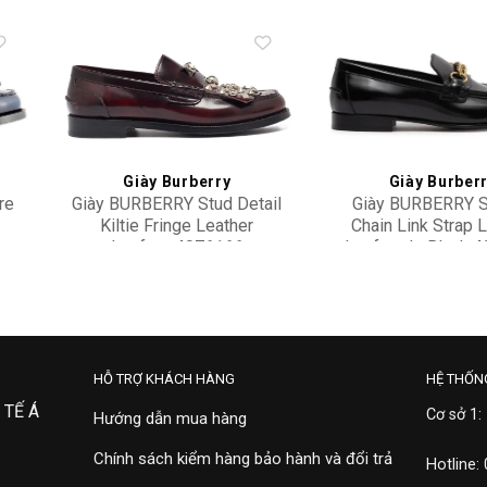
to
Add to
ist
wishlist
Giày Burberry
Giày Burber
re
Giày BURBERRY Stud Detail
Giày BURBERRY 
Kiltie Fringe Leather
Chain Link Strap 
Loafers 4076166
Loafers In Black 
19,900,000
15,900,000
HỖ TRỢ KHÁCH HÀNG
HỆ THỐN
 TẾ Á
Cơ sở 1:
Hướng dẫn mua hàng
Chính sách kiểm hàng bảo hành và đổi trả
Hotline: