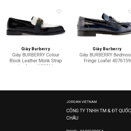
Add to
Add 
wishlist
wishl
Giày Burberry
Giày Burberry
Giày BURBERRY Colour
Giày BURBERRY Bedmoo
Block Leather Monk Strap
Fringe Loafer 4076159
Loafers 4075729
13,900,000
15,900,000
JORDAN VIETNAM
CÔNG TY TNHH TM & ĐT QUỐC
CHÂU