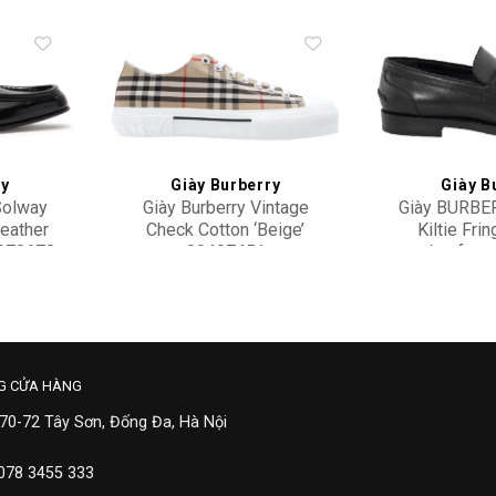
Add to
Add to
wishlist
wishlist
ry
Giày Burberry
Giày B
Solway
Giày Burberry Vintage
Giày BURBER
Leather
Check Cotton ‘Beige’
Kiltie Fri
4078678
80497451
Loafers
15,500,000
13,90
G CỬA HÀNG
 70-72 Tây Sơn, Đống Đa, Hà Nội
 078 3455 333