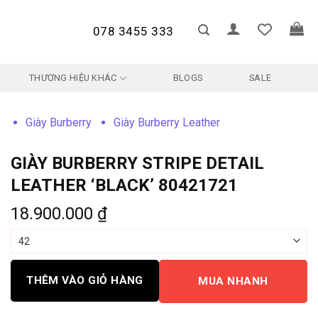
078 3455 333
THƯƠNG HIỆU KHÁC
BLOGS
SALE
Giày Burberry
Giày Burberry Leather
GIÀY BURBERRY STRIPE DETAIL
LEATHER ‘BLACK’ 80421721
18.900.000
₫
THÊM VÀO GIỎ HÀNG
MUA NHANH