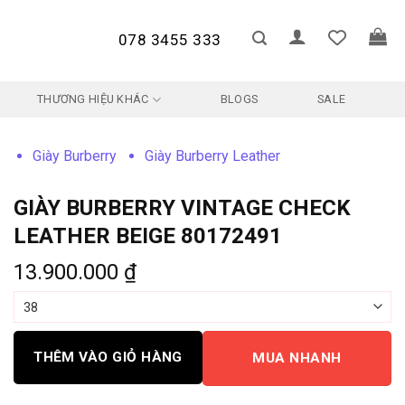
078 3455 333
THƯƠNG HIỆU KHÁC
BLOGS
SALE
Giày Burberry
Giày Burberry Leather
GIÀY BURBERRY VINTAGE CHECK
LEATHER BEIGE 80172491
13.900.000
₫
THÊM VÀO GIỎ HÀNG
MUA NHANH