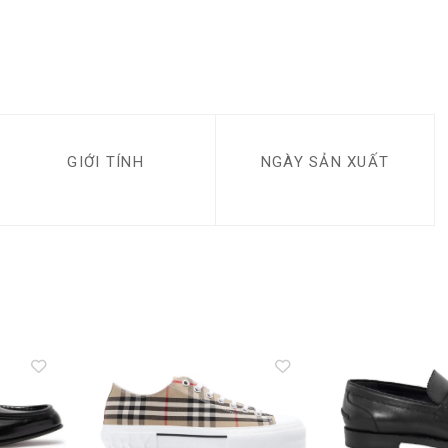
GIỚI TÍNH
NGÀY SẢN XUẤT
Add to
Add to
wishlist
wishlist