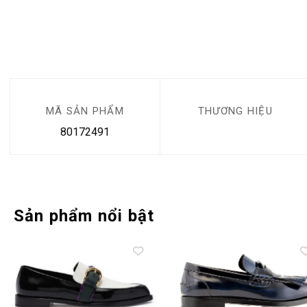
MÃ SẢN PHẨM
THƯƠNG HIỆU
80172491
Sản phẩm nổi bật
Add to
Add 
wishlist
wishl