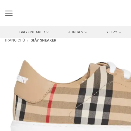
Bỏ
qua
nội
dung
GIÀY SNEAKER
JORDAN
YEEZY
TRANG CHỦ
/
GIÀY SNEAKER