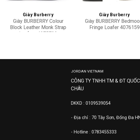
Giày Burberry
Giày Burberry
Giày BURBERRY Colour
Giày BURBERRY Bedmoo
Block Leather Monk Strap
Fringe Loafer 4076159
Loafers 4075729
13,900,000
15,900,000
JORDAN VIETNAM
CÔNG TY TNHH TM & ĐT QUỐC
CHÂU
DKKD : 0109539054
- Địa chỉ : 70 Tây Sơn, Đống Đa H
- Hotline : 0783455333