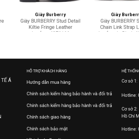
Giày Burberry
Giày Burber
re
Giày BURBERRY Stud Detail
Giày BURBERRY 
Kiltie Fringe Leather
Chain Link Strap 
Loafers 4076166
Loafers In Black 
19,900,000
15,900,000
HỖ TRỢ KHÁCH HÀNG
HỆ THỐN
 TẾ Á
Cơ sở 1:
Hướng dẫn mua hàng
Chính sách kiểm hàng bảo hành và đổi trả
Hotline:
Chính sách kiểm hàng bảo hành và đổi trả
Cơ sở 2:
Hồ Chí 
N
Chính sách giao hàng
Chính sách bảo mật
Hotline: