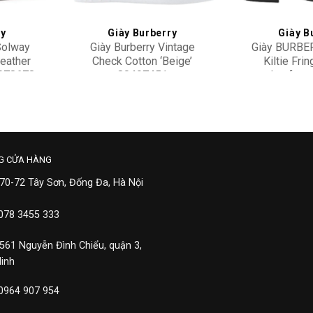
ry
Giày Burberry
Giày B
Solway
Giày Burberry Vintage
Giày BURBER
Leather
Check Cotton ‘Beige’
Kiltie Fri
4078678
80497451
Loafers
15,500,000
13,90
G CỬA HÀNG
 70-72 Tây Sơn, Đống Đa, Hà Nội
 078 3455 333
 561 Nguyễn Đình Chiểu, quận 3,
Minh
 0964 907 954