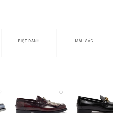
BIỆT DANH
MÀU SẮC
to
Add to
ist
wishlist