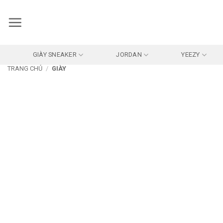
Bỏ
qua
nội
dung
GIÀY SNEAKER
JORDAN
YEEZY
TRANG CHỦ
/
GIÀY