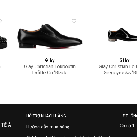
to
Add to
ist
wishlist
Giày
Giày
n
Giày Christian Louboutin
Giày Christian Lo
Lafitte On ‘Black’
Greggyrocks ‘Bl
3220342BK01
3220502BK
33,500,000
26,900,000
HỖ TRỢ KHÁCH HÀNG
HỆ THỐN
 TẾ Á
Cơ sở 1:
Hướng dẫn mua hàng