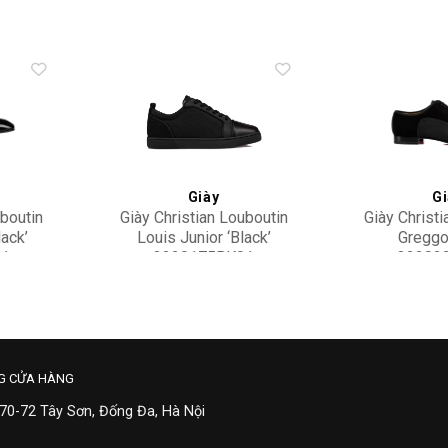
Add to
Add to
wishlist
wishlist
Giày
Gi
uboutin
Giày Christian Louboutin
Giày Christi
ack’
Louis Junior ‘Black’
Greggo 
01
3220175BK01
32202
20,500,000
23,50
G CỬA HÀNG
 70-72 Tây Sơn, Đống Đa, Hà Nội