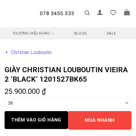
078 3455 333
THƯƠNG HIỆU KHÁC
BLOGS
SALE
Christian Louboutin
GIÀY CHRISTIAN LOUBOUTIN VIEIRA
2 ‘BLACK’ 1201527BK65
25.900.000
₫
THÊM VÀO GIỎ HÀNG
MUA NHANH