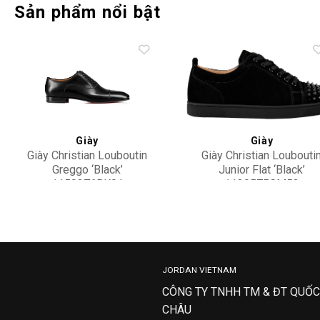
Sản phẩm nổi bật
Add to
Add 
wishlist
wishl
Giày
Giày
Giày Christian Louboutin
Giày Christian Loubouti
Greggo ‘Black’
Junior Flat ‘Black’
1150376BK01
1130575CM53
29,900,000
29,900,000
JORDAN VIETNAM
CÔNG TY TNHH TM & ĐT QUỐC
CHÂU