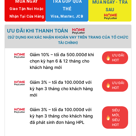
MUA NGAY
TRẢ GÓP QUA
MUA NGAY - TRẢ
THẺ
Giao Tận Nơi Hoặc
SAU
Nhận Tại Cửa Hàng
Visa, Master, JCB
ƯU ĐÃI KHI THANH TOÁN
(SỬ DỤNG KHI XÁC NHẬN KHOẢN VAY TRÊN TRANG CỦA TỔ CHỨC
TÀI CHÍNH)
Giảm 10% – tối đa 500.000đ khi
ƯU ĐÃI
HOT
chọn kỳ hạn 6 & 12 tháng cho
khách hàng mới
Giảm 3% – tối đa 100.000đ với
ƯU ĐÃI
HOT
kỳ hạn 3 tháng cho khách hàng
mới
Giảm 3% – tối đa 100.000đ với
SIÊU
MỚI,
kỳ hạn 3 tháng cho khách hàng
SIÊU
đã phát sinh đơn hàng HPL
HOT