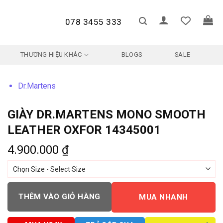
078 3455 333
THƯƠNG HIỆU KHÁC
BLOGS
SALE
Dr.Martens
GIÀY DR.MARTENS MONO SMOOTH
LEATHER OXFOR 14345001
4.900.000
₫
THÊM VÀO GIỎ HÀNG
MUA NHANH