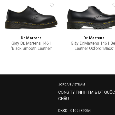
Add to
Add 
wishlist
wishl
Dr.Martens
Dr.Martens
Giày Dr. Martens 1461
Giày Dr.Martens 1461 B
‘Black Smooth Leather’
Leather Oxford ‘Black’
11838002
21084001
4,100,000
4,900,000
JORDAN VIETNAM
CÔNG TY TNHH TM & ĐT QUỐC
CHÂU
DKKD : 0109539054