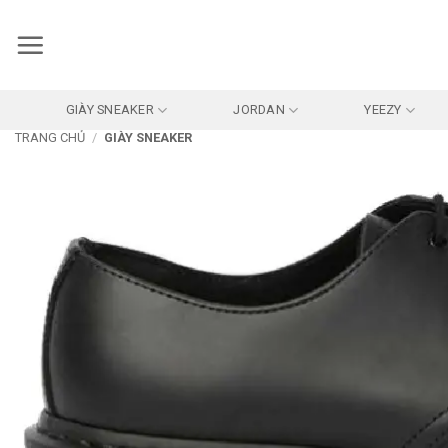
Bỏ
qua
nội
dung
GIÀY SNEAKER
JORDAN
YEEZY
TRANG CHỦ
/
GIÀY SNEAKER