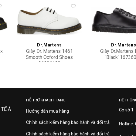
to
Add to
ist
wishlist
Dr.Martens
Dr.Marten
ex
Giày Dr. Martens 1461
Giày Dr.Martens 
Smooth Oxford Shoes
‘Black’ 16736
26226100
31,000,000
5,900,000
HỖ TRỢ KHÁCH HÀNG
HỆ THỐN
 TẾ Á
Cơ sở 1:
Hướng dẫn mua hàng
Chính sách kiểm hàng bảo hành và đổi trả
Hotline:
Chính sách kiểm hàng bảo hành và đổi trả