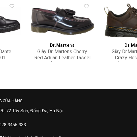
Add to
Add to
wishlist
wishlist
s
Dr.Martens
Dr.Ma
Dante
Giày Dr. Martens Cherry
Giày Dr.Mar
001
Red Adrian Leather Tassel
Crazy Hor
Loafers 14573601
‘Brown’ 
4,900,000
4,90
G CỬA HÀNG
 70-72 Tây Sơn, Đống Đa, Hà Nội
 078 3455 333