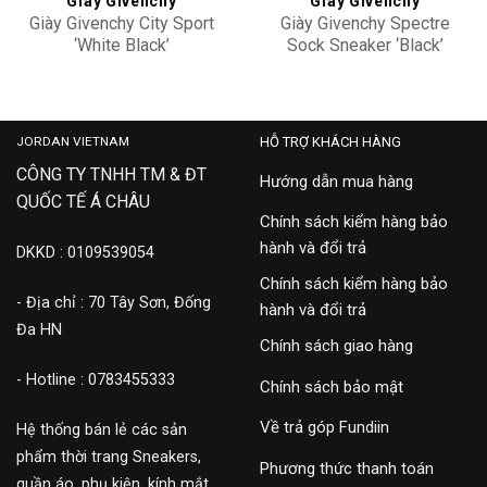
Giày Givenchy
Giày Givenchy
Giày Givenchy City Sport
Giày Givenchy Spectre
‘White Black’
Sock Sneaker ‘Black’
BH005VH118-116
BH0038H0MJ-001
16,000,000
11,000,000
JORDAN VIETNAM
HỖ TRỢ KHÁCH HÀNG
CÔNG TY TNHH TM & ĐT
Hướng dẫn mua hàng
QUỐC TẾ Á CHÂU
Chính sách kiểm hàng bảo
hành và đổi trả
DKKD : 0109539054
Chính sách kiểm hàng bảo
- Địa chỉ : 70 Tây Sơn, Đống
hành và đổi trả
Đa HN
Chính sách giao hàng
- Hotline : 0783455333
Chính sách bảo mật
Về trả góp Fundiin
Hệ thống bán lẻ các sản
phẩm thời trang Sneakers,
Phương thức thanh toán
quần áo, phụ kiện, kính mắt,