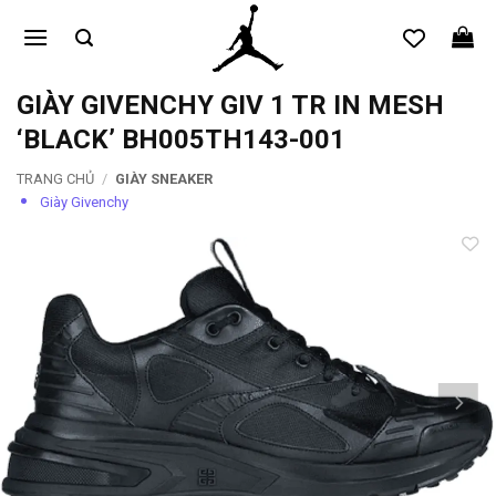
Bỏ
qua
nội
dung
GIÀY GIVENCHY GIV 1 TR IN MESH
‘BLACK’ BH005TH143-001
TRANG CHỦ
/
GIÀY SNEAKER
Giày Givenchy
Add to
wishlist