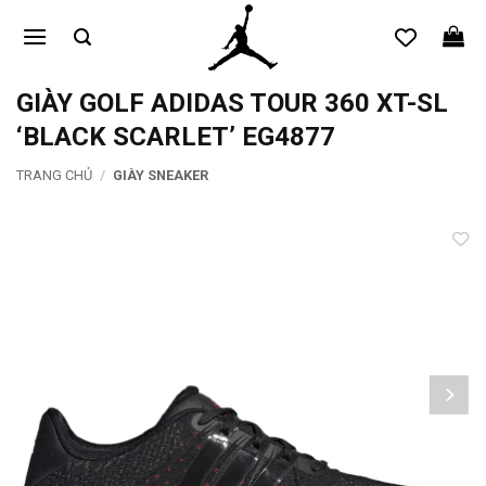
Bỏ
qua
nội
dung
GIÀY GOLF ADIDAS TOUR 360 XT-SL
‘BLACK SCARLET’ EG4877
TRANG CHỦ
/
GIÀY SNEAKER
Add to
wishlist