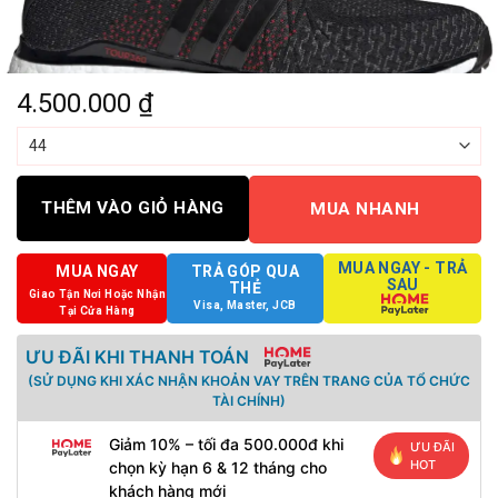
4.500.000
₫
THÊM VÀO GIỎ HÀNG
MUA NHANH
MUA NGAY - TRẢ
MUA NGAY
TRẢ GÓP QUA
SAU
THẺ
Giao Tận Nơi Hoặc Nhận
Visa, Master, JCB
Tại Cửa Hàng
ƯU ĐÃI KHI THANH TOÁN
(SỬ DỤNG KHI XÁC NHẬN KHOẢN VAY TRÊN TRANG CỦA TỔ CHỨC
TÀI CHÍNH)
Giảm 10% – tối đa 500.000đ khi
ƯU ĐÃI
HOT
chọn kỳ hạn 6 & 12 tháng cho
khách hàng mới