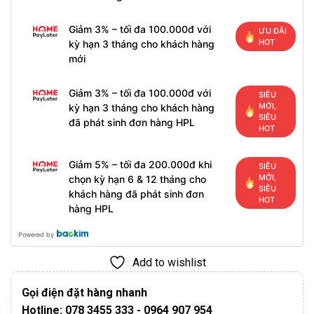
Giảm 3% – tối đa 100.000đ với
ƯU ĐÃI
HOT
kỳ hạn 3 tháng cho khách hàng
mới
Giảm 3% – tối đa 100.000đ với
SIÊU
MỚI,
kỳ hạn 3 tháng cho khách hàng
SIÊU
đã phát sinh đơn hàng HPL
HOT
Giảm 5% – tối đa 200.000đ khi
SIÊU
MỚI,
chọn kỳ hạn 6 & 12 tháng cho
SIÊU
khách hàng đã phát sinh đơn
HOT
hàng HPL
Powered by
Add to wishlist
Gọi điện đặt hàng nhanh
Hotline: 078 3455 333 - 0964 907 954