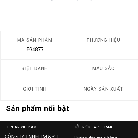
MÃ SẢN PHẨM
THƯƠNG HIỆU
EG4877
BIỆT DANH
MÀU SẮC
GIỚI TÍNH
NGÀY SẢN XUẤT
Sản phẩm nổi bật
JORDAN VIETNAM
HỖ TRỢ KHÁCH HÀNG
CÔNG TY TNHH TM & ĐT