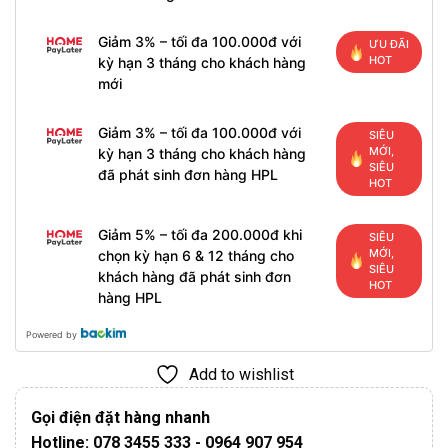
Giảm 3% – tối đa 100.000đ với
ƯU ĐÃI
HOT
kỳ hạn 3 tháng cho khách hàng
mới
Giảm 3% – tối đa 100.000đ với
SIÊU
MỚI,
kỳ hạn 3 tháng cho khách hàng
SIÊU
đã phát sinh đơn hàng HPL
HOT
Giảm 5% – tối đa 200.000đ khi
SIÊU
MỚI,
chọn kỳ hạn 6 & 12 tháng cho
SIÊU
khách hàng đã phát sinh đơn
HOT
hàng HPL
Powered by
Add to wishlist
Gọi điện đặt hàng nhanh
Hotline: 078 3455 333 - 0964 907 954