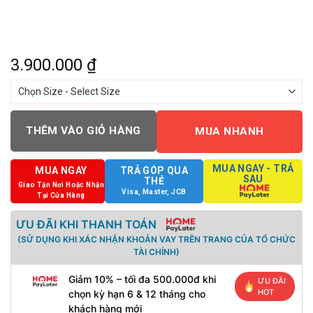
3.900.000
₫
THÊM VÀO GIỎ HÀNG
MUA NHANH
MUA NGAY - TRẢ
MUA NGAY
TRẢ GÓP QUA
SAU
THẺ
Giao Tận Nơi Hoặc Nhận
Visa, Master, JCB
Tại Cửa Hàng
ƯU ĐÃI KHI THANH TOÁN
(SỬ DỤNG KHI XÁC NHẬN KHOẢN VAY TRÊN TRANG CỦA TỔ CHỨC
TÀI CHÍNH)
Giảm 10% – tối đa 500.000đ khi
ƯU ĐÃI
HOT
chọn kỳ hạn 6 & 12 tháng cho
khách hàng mới