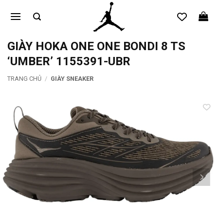
Bỏ
qua
nội
dung
GIÀY HOKA ONE ONE BONDI 8 TS
‘UMBER’ 1155391-UBR
TRANG CHỦ
/
GIÀY SNEAKER
Add to
wishlist