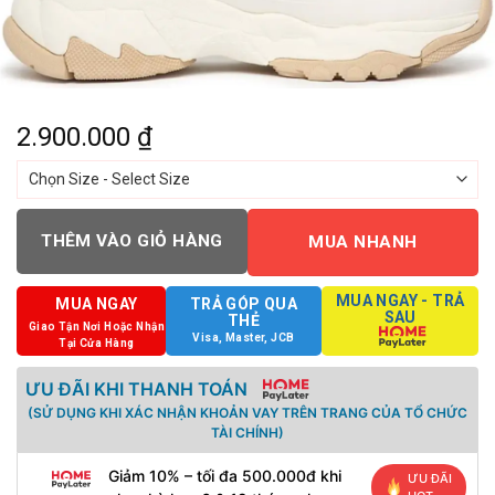
2.900.000
₫
THÊM VÀO GIỎ HÀNG
MUA NHANH
MUA NGAY - TRẢ
MUA NGAY
TRẢ GÓP QUA
SAU
THẺ
Giao Tận Nơi Hoặc Nhận
Visa, Master, JCB
Tại Cửa Hàng
ƯU ĐÃI KHI THANH TOÁN
(SỬ DỤNG KHI XÁC NHẬN KHOẢN VAY TRÊN TRANG CỦA TỔ CHỨC
TÀI CHÍNH)
Giảm 10% – tối đa 500.000đ khi
ƯU ĐÃI