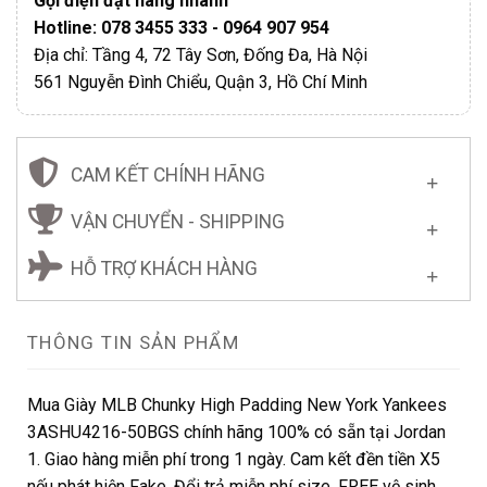
Gọi điện đặt hàng nhanh
Hotline: 078 3455 333 - 0964 907 954
Địa chỉ: Tầng 4, 72 Tây Sơn, Đống Đa, Hà Nội
561 Nguyễn Đình Chiểu, Quận 3, Hồ Chí Minh
CAM KẾT CHÍNH HÃNG
VẬN CHUYỂN - SHIPPING
HỖ TRỢ KHÁCH HÀNG
THÔNG TIN SẢN PHẨM
Mua Giày MLB Chunky High Padding New York Yankees
3ASHU4216-50BGS chính hãng 100% có sẵn tại Jordan
1. Giao hàng miễn phí trong 1 ngày. Cam kết đền tiền X5
nếu phát hiện Fake. Đổi trả miễn phí size. FREE vệ sinh