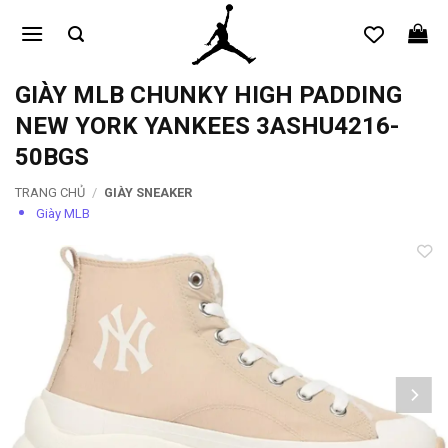
Bỏ
qua
nội
dung
GIÀY MLB CHUNKY HIGH PADDING
NEW YORK YANKEES 3ASHU4216-
50BGS
TRANG CHỦ
/
GIÀY SNEAKER
Giày MLB
Add to
wishlist