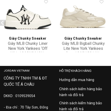
Add to
Add to
wishlist
wishlist
Giày Chunky Sneaker
Giày Chunky Sneaker
Giày MLB Chunky Liner
Giày MLB Bigball Chunky
New York Yankees ‘Off
Lite New York Yankees
White’ 3ASXCA12N-
‘Ivory’ 3ASHC311N-
3,500,000
3,500,000
50WHS
50IVS
JORDAN VIETNAM
HỖ TRỢ KHÁCH HÀNG
CÔNG TY TNHH TM & ĐT
Hướng dẫn mua hàng
QUỐC TẾ Á CHÂU
Chính sách kiểm hàng bảo
hành và đổi trả
DKKD : 0109539054
Chính sách kiểm hàng bảo
- Địa chỉ : 70 Tây Sơn, Đống
hành và đổi trả