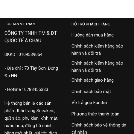
‘BLACK’
‘WHITE’
12,500,000
8,900,000
JORDAN VIETNAM
HỖ TRỢ KHÁCH HÀNG
CÔNG TY TNHH TM & ĐT
Hướng dẫn mua hàng
QUỐC TẾ Á CHÂU
Chính sách kiểm hàng bảo
hành và đổi trả
DKKD : 0109539054
Chính sách kiểm hàng bảo
- Địa chỉ : 70 Tây Sơn, Đống
hành và đổi trả
Đa HN
Chính sách giao hàng
- Hotline : 0783455333
Chính sách bảo mật
Về trả góp Fundiin
Hệ thống bán lẻ các sản
phẩm thời trang Sneakers,
Phương thức thanh toán
quần áo, phụ kiện, kính mắt,
Chính sách bảo vệ thông tin
nước hoa, đồng hồ chính
cá nhân
hãng mới nhất, giá tốt, dịch