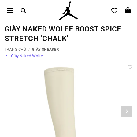
Bỏ
qua
nội
dung
GIÀY NAKED WOLFE BOOST SPICE
STRETCH ‘CHALK’
TRANG CHỦ
/
GIÀY SNEAKER
Giày Naked Wolfe
Add to
wishlist