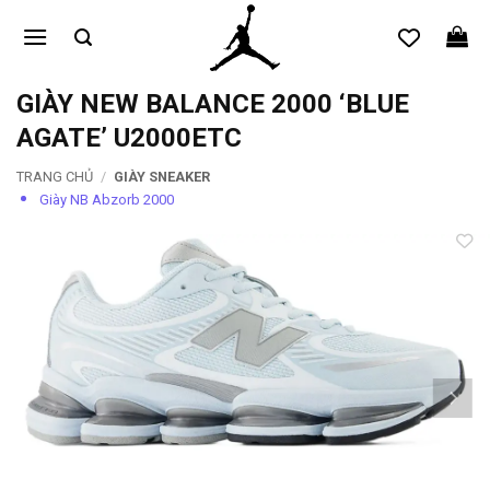
Bỏ
qua
nội
dung
GIÀY NEW BALANCE 2000 ‘BLUE
AGATE’ U2000ETC
TRANG CHỦ
/
GIÀY SNEAKER
Giày NB Abzorb 2000
Add to
wishlist