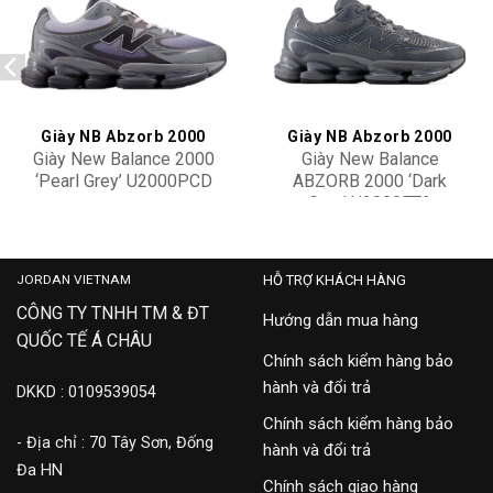
Add to
Add to
wishlist
wishlist
Giày NB Abzorb 2000
Giày NB Abzorb 2000
Giày New Balance 2000
Giày New Balance
‘Pearl Grey’ U2000PCD
ABZORB 2000 ‘Dark
Grey’ U2000ETA
4,500,000
4,500,000
JORDAN VIETNAM
HỖ TRỢ KHÁCH HÀNG
CÔNG TY TNHH TM & ĐT
Hướng dẫn mua hàng
QUỐC TẾ Á CHÂU
Chính sách kiểm hàng bảo
hành và đổi trả
DKKD : 0109539054
Chính sách kiểm hàng bảo
- Địa chỉ : 70 Tây Sơn, Đống
hành và đổi trả
Đa HN
Chính sách giao hàng