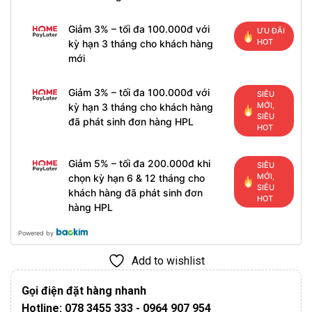
Giảm 3% – tối đa 100.000đ với
ƯU ĐÃI
HOT
kỳ hạn 3 tháng cho khách hàng
mới
Giảm 3% – tối đa 100.000đ với
SIÊU
MỚI,
kỳ hạn 3 tháng cho khách hàng
SIÊU
đã phát sinh đơn hàng HPL
HOT
Giảm 5% – tối đa 200.000đ khi
SIÊU
MỚI,
chọn kỳ hạn 6 & 12 tháng cho
SIÊU
khách hàng đã phát sinh đơn
HOT
hàng HPL
Powered by
Add to wishlist
Gọi điện đặt hàng nhanh
Hotline: 078 3455 333 - 0964 907 954