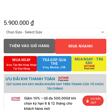
5.900.000
₫
THÊM VÀO GIỎ HÀNG
MUA NHANH
MUA NGAY - TRẢ
MUA NGAY
TRẢ GÓP QUA
SAU
THẺ
Giao Tận Nơi Hoặc Nhận
Visa, Master, JCB
Tại Cửa Hàng
ƯU ĐÃI KHI THANH TOÁN
(SỬ DỤNG KHI XÁC NHẬN KHOẢN VAY TRÊN TRANG CỦA TỔ CHỨC
TÀI CHÍNH)
Giảm 10% – tối đa 500.000đ khi
ƯU ĐÃI
HOT
chọn kỳ hạn 6 & 12 tháng cho
khách hàng mới