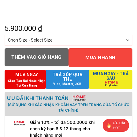
5.900.000
₫
THÊM VÀO GIỎ HÀNG
MUA NHANH
MUA NGAY - TRẢ
MUA NGAY
TRẢ GÓP QUA
SAU
THẺ
Giao Tận Nơi Hoặc Nhận
Visa, Master, JCB
Tại Cửa Hàng
ƯU ĐÃI KHI THANH TOÁN
(SỬ DỤNG KHI XÁC NHẬN KHOẢN VAY TRÊN TRANG CỦA TỔ CHỨC
TÀI CHÍNH)
Giảm 10% – tối đa 500.000đ khi
ƯU ĐÃI
HOT
chọn kỳ hạn 6 & 12 tháng cho
khách hàng mới