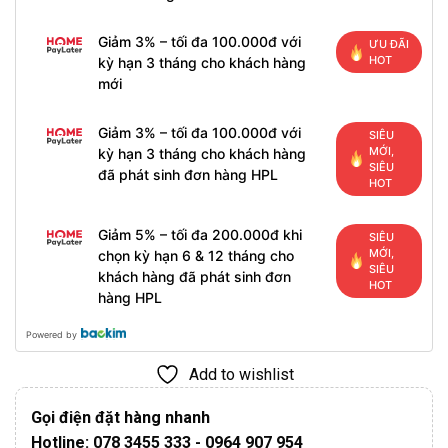
Giảm 3% – tối đa 100.000đ với
ƯU ĐÃI
HOT
kỳ hạn 3 tháng cho khách hàng
mới
Giảm 3% – tối đa 100.000đ với
SIÊU
MỚI,
kỳ hạn 3 tháng cho khách hàng
SIÊU
đã phát sinh đơn hàng HPL
HOT
Giảm 5% – tối đa 200.000đ khi
SIÊU
MỚI,
chọn kỳ hạn 6 & 12 tháng cho
SIÊU
khách hàng đã phát sinh đơn
HOT
hàng HPL
Powered by
Add to wishlist
Gọi điện đặt hàng nhanh
Hotline: 078 3455 333 - 0964 907 954