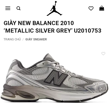
Bỏ
qua
nội
dung
GIÀY NEW BALANCE 2010
‘METALLIC SILVER GREY’ U2010753
TRANG CHỦ
/
GIÀY SNEAKER
Add to
wishlist