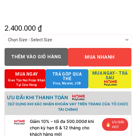
2.400.000
₫
THÊM VÀO GIỎ HÀNG
MUA NHANH
MUA NGAY - TRẢ
MUA NGAY
TRẢ GÓP QUA
SAU
THẺ
Giao Tận Nơi Hoặc Nhận
Visa, Master, JCB
Tại Cửa Hàng
ƯU ĐÃI KHI THANH TOÁN
(SỬ DỤNG KHI XÁC NHẬN KHOẢN VAY TRÊN TRANG CỦA TỔ CHỨC
TÀI CHÍNH)
Giảm 10% – tối đa 500.000đ khi
ƯU ĐÃI
HOT
chọn kỳ hạn 6 & 12 tháng cho
khách hàng mới