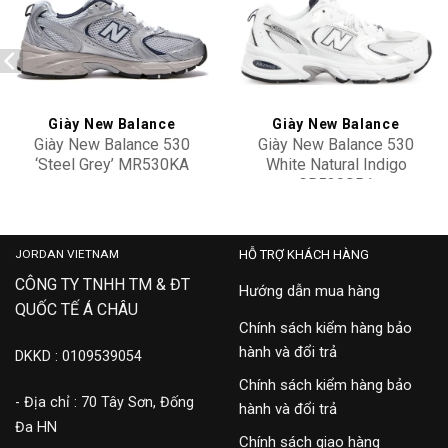
Add to
Add to
wishlist
wishlist
Giày New Balance
Giày New Balance
Giày New Balance 530
Giày New Balance 530
‘Steel Grey’ MR530KA
White Natural Indigo
GR530SB1
2,400,000
1,500,000
JORDAN VIETNAM
HỖ TRỢ KHÁCH HÀNG
CÔNG TY TNHH TM & ĐT
Hướng dẫn mua hàng
QUỐC TẾ Á CHÂU
Chính sách kiểm hàng bảo
hành và đổi trả
DKKD : 0109539054
Chính sách kiểm hàng bảo
- Địa chỉ : 70 Tây Sơn, Đống
hành và đổi trả
Đa HN
Chính sách giao hàng