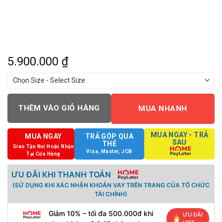
5.900.000
₫
THÊM VÀO GIỎ HÀNG
MUA NHANH
MUA NGAY - TRẢ
MUA NGAY
TRẢ GÓP QUA
SAU
THẺ
Giao Tận Nơi Hoặc Nhận
Visa, Master, JCB
Tại Cửa Hàng
ƯU ĐÃI KHI THANH TOÁN
(SỬ DỤNG KHI XÁC NHẬN KHOẢN VAY TRÊN TRANG CỦA TỔ CHỨC
TÀI CHÍNH)
Giảm 10% – tối đa 500.000đ khi
ƯU ĐÃI