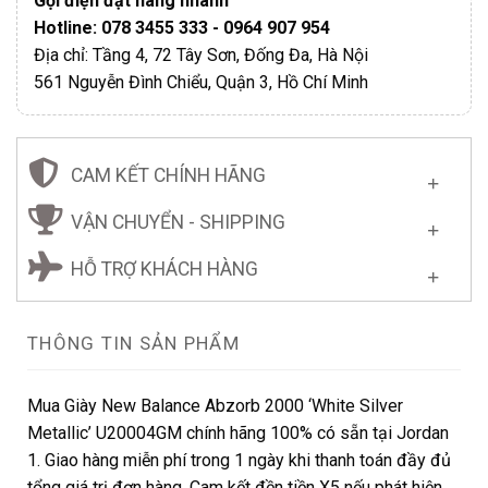
Gọi điện đặt hàng nhanh
Hotline: 078 3455 333 - 0964 907 954
Địa chỉ: Tầng 4, 72 Tây Sơn, Đống Đa, Hà Nội
561 Nguyễn Đình Chiểu, Quận 3, Hồ Chí Minh
CAM KẾT CHÍNH HÃNG
VẬN CHUYỂN - SHIPPING
HỖ TRỢ KHÁCH HÀNG
THÔNG TIN SẢN PHẨM
Mua Giày New Balance Abzorb 2000 ‘White Silver
Metallic’ U20004GM chính hãng 100% có sẵn tại Jordan
1. Giao hàng miễn phí trong 1 ngày khi thanh toán đầy đủ
tổng giá trị đơn hàng. Cam kết đền tiền X5 nếu phát hiện