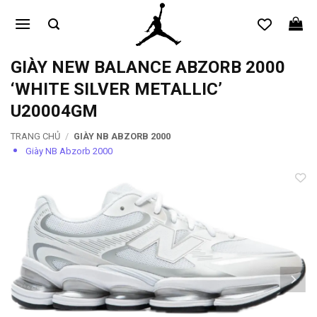
Bỏ
qua
nội
dung
GIÀY NEW BALANCE ABZORB 2000
‘WHITE SILVER METALLIC’
U20004GM
TRANG CHỦ
/
GIÀY NB ABZORB 2000
Giày NB Abzorb 2000
Add to
wishlist