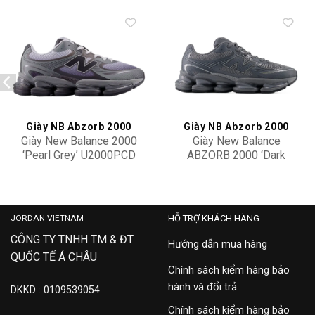
Add to
Add to
wishlist
wishlist
Giày NB Abzorb 2000
Giày NB Abzorb 2000
Giày New Balance 2000
Giày New Balance
‘Pearl Grey’ U2000PCD
ABZORB 2000 ‘Dark
Grey’ U2000ETA
4,500,000
4,500,000
JORDAN VIETNAM
HỖ TRỢ KHÁCH HÀNG
CÔNG TY TNHH TM & ĐT
Hướng dẫn mua hàng
QUỐC TẾ Á CHÂU
Chính sách kiểm hàng bảo
hành và đổi trả
DKKD : 0109539054
Chính sách kiểm hàng bảo