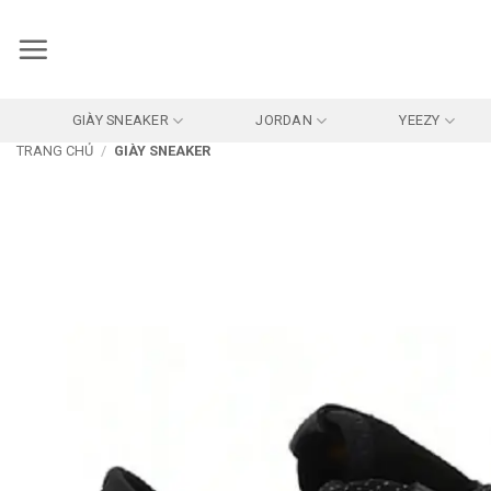
Bỏ
qua
nội
dung
GIÀY SNEAKER
JORDAN
YEEZY
TRANG CHỦ
/
GIÀY SNEAKER