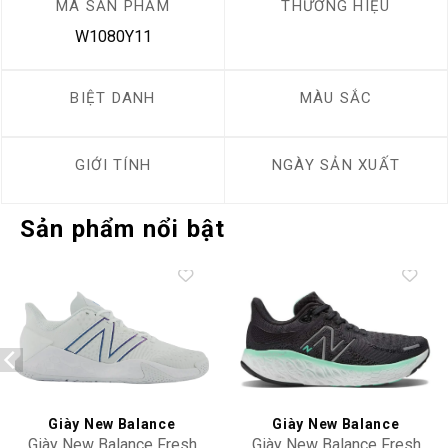
MÃ SẢN PHẨM
THƯƠNG HIỆU
W1080Y11
BIỆT DANH
MÀU SẮC
GIỚI TÍNH
NGÀY SẢN XUẤT
Sản phẩm nổi bật
Add to
Add to
wishlist
wishlist
Giày New Balance
Giày New Balance
Giày New Balance Fresh
Giày New Balance Fresh