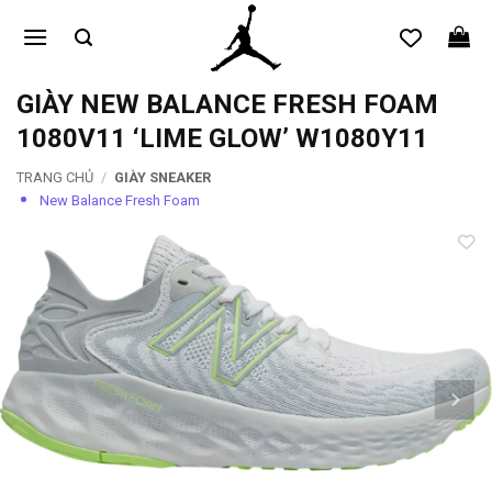
Bỏ
qua
nội
dung
GIÀY NEW BALANCE FRESH FOAM
1080V11 ‘LIME GLOW’ W1080Y11
TRANG CHỦ
/
GIÀY SNEAKER
New Balance Fresh Foam
Add to
wishlist