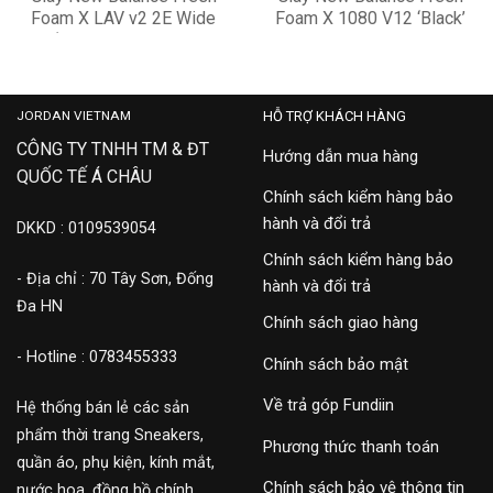
Foam X LAV v2 2E Wide
Foam X 1080 V12 ‘Black’
‘White Laser Blue’
W1080F12
3,900,000
3,900,000
MCHLAVL2
JORDAN VIETNAM
HỖ TRỢ KHÁCH HÀNG
CÔNG TY TNHH TM & ĐT
Hướng dẫn mua hàng
QUỐC TẾ Á CHÂU
Chính sách kiểm hàng bảo
hành và đổi trả
DKKD : 0109539054
Chính sách kiểm hàng bảo
- Địa chỉ : 70 Tây Sơn, Đống
hành và đổi trả
Đa HN
Chính sách giao hàng
- Hotline : 0783455333
Chính sách bảo mật
Về trả góp Fundiin
Hệ thống bán lẻ các sản
phẩm thời trang Sneakers,
Phương thức thanh toán
quần áo, phụ kiện, kính mắt,
Chính sách bảo vệ thông tin
nước hoa, đồng hồ chính