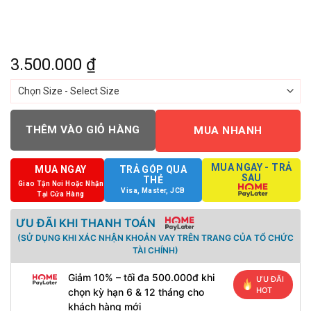
3.500.000
₫
THÊM VÀO GIỎ HÀNG
MUA NHANH
MUA NGAY - TRẢ
MUA NGAY
TRẢ GÓP QUA
SAU
THẺ
Giao Tận Nơi Hoặc Nhận
Visa, Master, JCB
Tại Cửa Hàng
ƯU ĐÃI KHI THANH TOÁN
(SỬ DỤNG KHI XÁC NHẬN KHOẢN VAY TRÊN TRANG CỦA TỔ CHỨC
TÀI CHÍNH)
Giảm 10% – tối đa 500.000đ khi
ƯU ĐÃI
HOT
chọn kỳ hạn 6 & 12 tháng cho
khách hàng mới