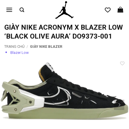
Bỏ
qua
nội
dung
GIÀY NIKE ACRONYM X BLAZER LOW
‘BLACK OLIVE AURA’ DO9373-001
TRANG CHỦ
/
GIÀY NIKE BLAZER
Blazer Low
Add to
wishlist