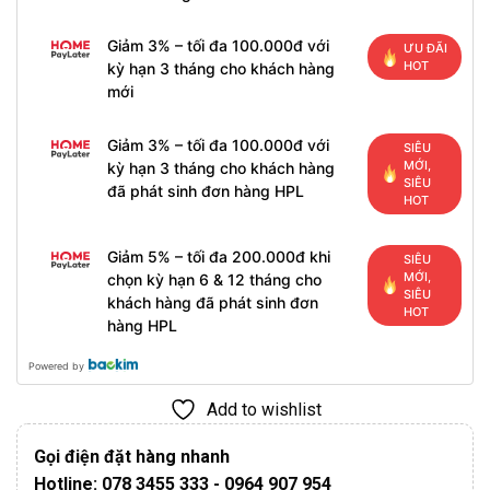
Giảm 3% – tối đa 100.000đ với
ƯU ĐÃI
HOT
kỳ hạn 3 tháng cho khách hàng
mới
Giảm 3% – tối đa 100.000đ với
SIÊU
MỚI,
kỳ hạn 3 tháng cho khách hàng
SIÊU
đã phát sinh đơn hàng HPL
HOT
Giảm 5% – tối đa 200.000đ khi
SIÊU
MỚI,
chọn kỳ hạn 6 & 12 tháng cho
SIÊU
khách hàng đã phát sinh đơn
HOT
hàng HPL
Powered by
Add to wishlist
Gọi điện đặt hàng nhanh
Hotline: 078 3455 333 - 0964 907 954