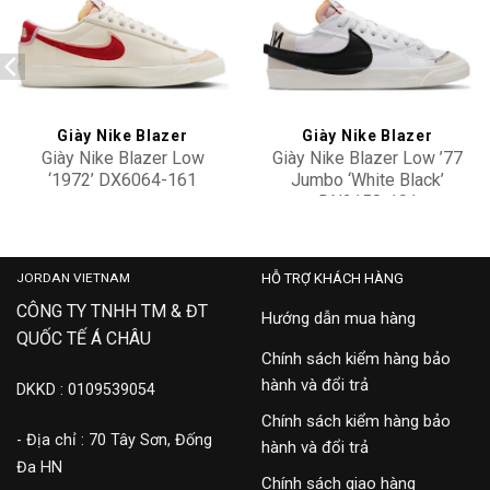
Add to
Add to
wishlist
wishlist
Giày Nike Blazer
Giày Nike Blazer
Giày Nike Blazer Low
Giày Nike Blazer Low ’77
‘1972’ DX6064-161
Jumbo ‘White Black’
DN2158-101
3,500,000
2,300,000
JORDAN VIETNAM
HỖ TRỢ KHÁCH HÀNG
CÔNG TY TNHH TM & ĐT
Hướng dẫn mua hàng
QUỐC TẾ Á CHÂU
Chính sách kiểm hàng bảo
hành và đổi trả
DKKD : 0109539054
Chính sách kiểm hàng bảo
- Địa chỉ : 70 Tây Sơn, Đống
hành và đổi trả
Đa HN
Chính sách giao hàng