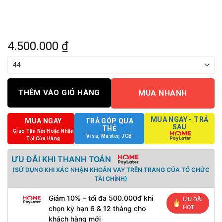
4.500.000
₫
THÊM VÀO GIỎ HÀNG
MUA NHANH
MUA NGAY - TRẢ
MUA NGAY
TRẢ GÓP QUA
SAU
THẺ
Giao Tận Nơi Hoặc Nhận
Visa, Master, JCB
Tại Cửa Hàng
ƯU ĐÃI KHI THANH TOÁN
(SỬ DỤNG KHI XÁC NHẬN KHOẢN VAY TRÊN TRANG CỦA TỔ CHỨC
TÀI CHÍNH)
Giảm 10% – tối đa 500.000đ khi
ƯU ĐÃI
HOT
chọn kỳ hạn 6 & 12 tháng cho
khách hàng mới