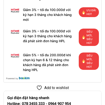
Giảm 3% – tối đa 100.000đ với
ƯU ĐÃI
HOT
kỳ hạn 3 tháng cho khách hàng
mới
Giảm 3% – tối đa 100.000đ với
SIÊU
MỚI,
kỳ hạn 3 tháng cho khách hàng
SIÊU
đã phát sinh đơn hàng HPL
HOT
Giảm 5% – tối đa 200.000đ khi
SIÊU
MỚI,
chọn kỳ hạn 6 & 12 tháng cho
SIÊU
khách hàng đã phát sinh đơn
HOT
hàng HPL
Powered by
Add to wishlist
Gọi điện đặt hàng nhanh
Hotline: 078 3455 333 - 0964 907 954