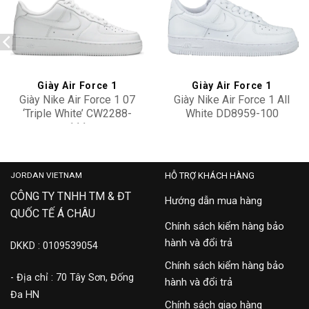
Add to
Add to
wishlist
wishlist
Giày Air Force 1
Giày Air Force 1
Giày Nike Air Force 1 07
Giày Nike Air Force 1 All
‘Triple White’ CW2288-
White DD8959-100
111
2,900,000
2,600,000
JORDAN VIETNAM
HỖ TRỢ KHÁCH HÀNG
CÔNG TY TNHH TM & ĐT
Hướng dẫn mua hàng
QUỐC TẾ Á CHÂU
Chính sách kiểm hàng bảo
hành và đổi trả
DKKD : 0109539054
Chính sách kiểm hàng bảo
- Địa chỉ : 70 Tây Sơn, Đống
hành và đổi trả
Đa HN
Chính sách giao hàng