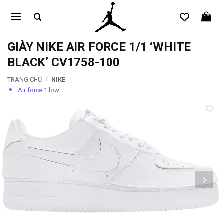
Bỏ
qua
nội
dung
GIÀY NIKE AIR FORCE 1/1 ‘WHITE
BLACK’ CV1758-100
TRANG CHỦ
/
NIKE
Air force 1 low
Add to
wishlist