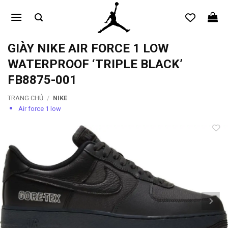
Bỏ
qua
nội
dung
GIÀY NIKE AIR FORCE 1 LOW
WATERPROOF ‘TRIPLE BLACK’
FB8875-001
TRANG CHỦ
/
NIKE
Air force 1 low
Add to
wishlist