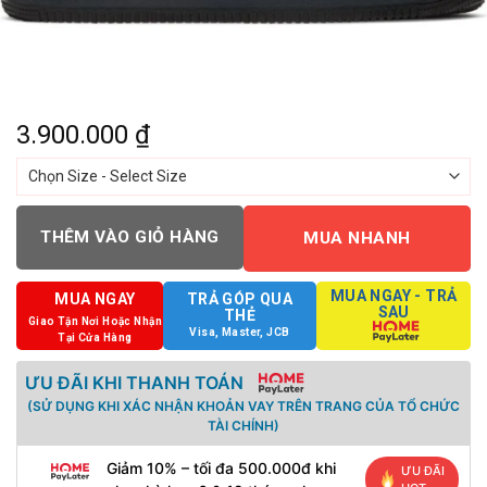
3.900.000
₫
THÊM VÀO GIỎ HÀNG
MUA NHANH
MUA NGAY - TRẢ
MUA NGAY
TRẢ GÓP QUA
SAU
THẺ
Giao Tận Nơi Hoặc Nhận
Visa, Master, JCB
Tại Cửa Hàng
ƯU ĐÃI KHI THANH TOÁN
(SỬ DỤNG KHI XÁC NHẬN KHOẢN VAY TRÊN TRANG CỦA TỔ CHỨC
TÀI CHÍNH)
Giảm 10% – tối đa 500.000đ khi
ƯU ĐÃI