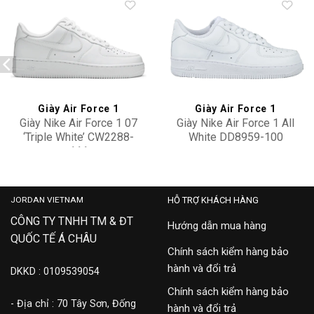
Add to
Add to
wishlist
wishlist
Giày Air Force 1
Giày Air Force 1
Giày Nike Air Force 1 07
Giày Nike Air Force 1 All
‘Triple White’ CW2288-
White DD8959-100
111
2,900,000
2,600,000
JORDAN VIETNAM
HỖ TRỢ KHÁCH HÀNG
CÔNG TY TNHH TM & ĐT
Hướng dẫn mua hàng
QUỐC TẾ Á CHÂU
Chính sách kiểm hàng bảo
hành và đổi trả
DKKD : 0109539054
Chính sách kiểm hàng bảo
- Địa chỉ : 70 Tây Sơn, Đống
hành và đổi trả