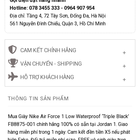
Gọi điện đặt hàng nhanh
Hotline: 078 3455 333 - 0964 907 954
Địa chỉ: Tầng 4, 72 Tây Sơn, Đống Đa, Hà Nội
561 Nguyễn Đình Chiểu, Quận 3, Hồ Chí Minh
CAM KẾT CHÍNH HÃNG
VẬN CHUYỂN - SHIPPING
HỖ TRỢ KHÁCH HÀNG
THÔNG TIN SẢN PHẨM
Mua Giày Nike Air Force 1 Low Waterproof ‘Triple Black’
FB8875-001 chính hãng 100% có sẵn tại Jordan 1. Giao
hàng miễn phí trong 1 ngày. Cam kết đền tiền X5 nếu phát
hiện Fake. Đổi trả miễn phí size. FREE vệ sinh giày trọn