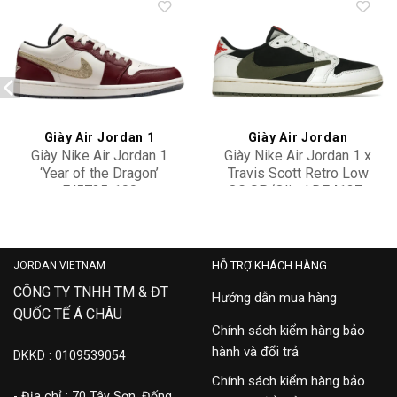
Add to
Add to
wishlist
wishlist
Giày Air Jordan 1
Giày Air Jordan
Giày Nike Air Jordan 1
Giày Nike Air Jordan 1 x
‘Year of the Dragon’
Travis Scott Retro Low
FJ5735-100
OG SP ‘Olive’ DZ4137-
6,500,000
29,900,000
106
JORDAN VIETNAM
HỖ TRỢ KHÁCH HÀNG
CÔNG TY TNHH TM & ĐT
Hướng dẫn mua hàng
QUỐC TẾ Á CHÂU
Chính sách kiểm hàng bảo
hành và đổi trả
DKKD : 0109539054
Chính sách kiểm hàng bảo
- Địa chỉ : 70 Tây Sơn, Đống