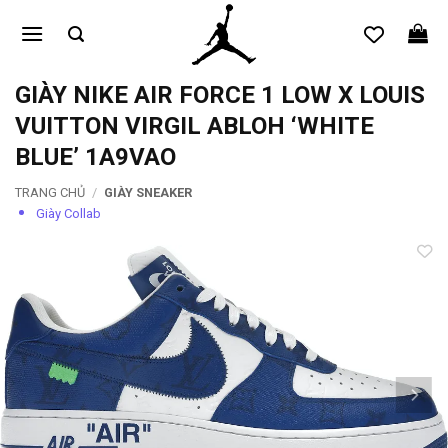
Bỏ
qua
nội
dung
GIÀY NIKE AIR FORCE 1 LOW X LOUIS
VUITTON VIRGIL ABLOH ‘WHITE
BLUE’ 1A9VAO
TRANG CHỦ
/
GIÀY SNEAKER
Giày Collab
Add to
wishlist