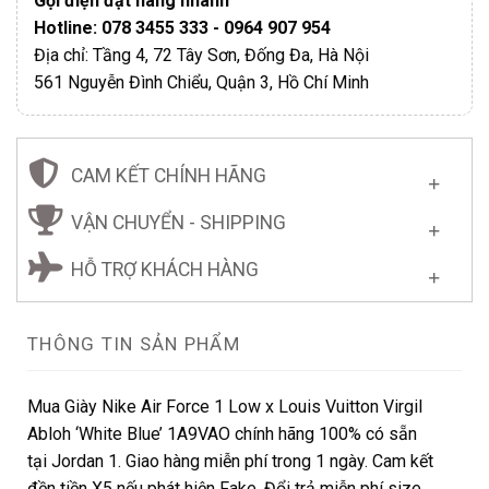
Gọi điện đặt hàng nhanh
Hotline: 078 3455 333 - 0964 907 954
Địa chỉ: Tầng 4, 72 Tây Sơn, Đống Đa, Hà Nội
561 Nguyễn Đình Chiểu, Quận 3, Hồ Chí Minh
CAM KẾT CHÍNH HÃNG
VẬN CHUYỂN - SHIPPING
HỖ TRỢ KHÁCH HÀNG
THÔNG TIN SẢN PHẨM
Mua Giày Nike Air Force 1 Low x Louis Vuitton Virgil
Abloh ‘White Blue’ 1A9VAO chính hãng 100% có sẵn
tại Jordan 1. Giao hàng miễn phí trong 1 ngày. Cam kết
đền tiền X5 nếu phát hiện Fake. Đổi trả miễn phí size.