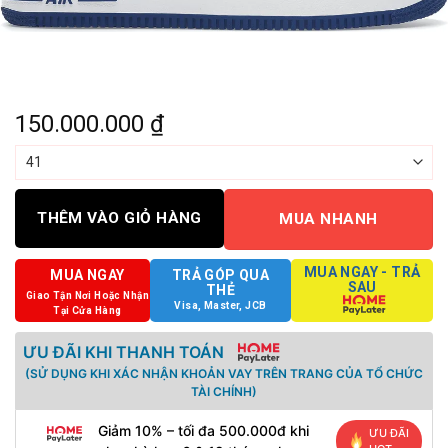
150.000.000
₫
THÊM VÀO GIỎ HÀNG
MUA NHANH
MUA NGAY - TRẢ
MUA NGAY
TRẢ GÓP QUA
SAU
THẺ
Giao Tận Nơi Hoặc Nhận
Visa, Master, JCB
Tại Cửa Hàng
ƯU ĐÃI KHI THANH TOÁN
(SỬ DỤNG KHI XÁC NHẬN KHOẢN VAY TRÊN TRANG CỦA TỔ CHỨC
TÀI CHÍNH)
Giảm 10% – tối đa 500.000đ khi
ƯU ĐÃI