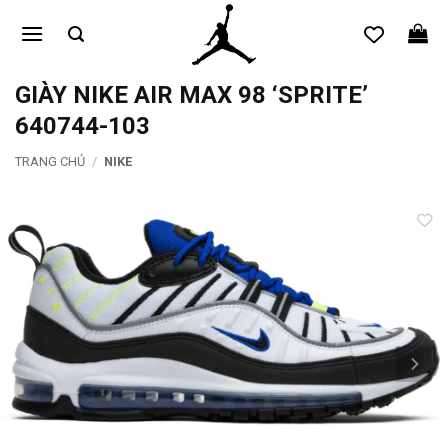
Bỏ
qua
nội
dung
GIÀY NIKE AIR MAX 98 ‘SPRITE’
640744-103
TRANG CHỦ
/
NIKE
Add to
wishlist