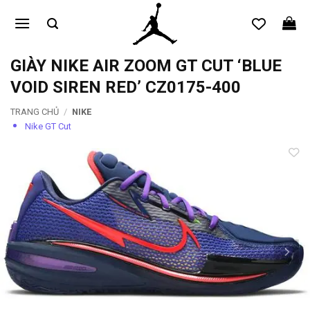
Bỏ
qua
nội
dung
GIÀY NIKE AIR ZOOM GT CUT ‘BLUE
VOID SIREN RED’ CZ0175-400
TRANG CHỦ
/
NIKE
Nike GT Cut
Add to
wishlist