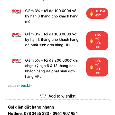
Giảm 3% – tối đa 100.000đ với
ƯU ĐÃI
HOT
kỳ hạn 3 tháng cho khách hàng
mới
Giảm 3% – tối đa 100.000đ với
SIÊU
MỚI,
kỳ hạn 3 tháng cho khách hàng
SIÊU
đã phát sinh đơn hàng HPL
HOT
Giảm 5% – tối đa 200.000đ khi
SIÊU
MỚI,
chọn kỳ hạn 6 & 12 tháng cho
SIÊU
khách hàng đã phát sinh đơn
HOT
hàng HPL
Powered by
Add to wishlist
Gọi điện đặt hàng nhanh
Hotline: 078 3455 333 - 0964 907 954