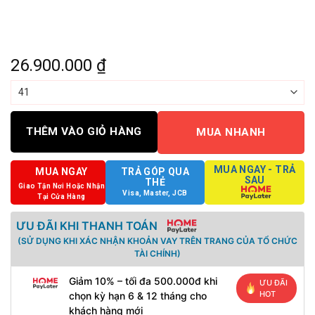
26.900.000
₫
THÊM VÀO GIỎ HÀNG
MUA NHANH
MUA NGAY - TRẢ
MUA NGAY
TRẢ GÓP QUA
SAU
THẺ
Giao Tận Nơi Hoặc Nhận
Visa, Master, JCB
Tại Cửa Hàng
ƯU ĐÃI KHI THANH TOÁN
(SỬ DỤNG KHI XÁC NHẬN KHOẢN VAY TRÊN TRANG CỦA TỔ CHỨC
TÀI CHÍNH)
Giảm 10% – tối đa 500.000đ khi
ƯU ĐÃI
HOT
chọn kỳ hạn 6 & 12 tháng cho
khách hàng mới