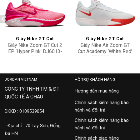
Add to
Add to
wishlist
wishlist
Giày Nike GT Cut
Giày Nike GT Cut
Giày Nike Zoom GT Cut 2
Giày Nike Air Zoom GT
EP ‘Hyper Pink’ DJ6013-
Cut Academy ‘White Red’
604
FB2599-101
4,900,000
3,100,000
JORDAN VIETNAM
HỖ TRỢ KHÁCH HÀNG
CÔNG TY TNHH TM & ĐT
Hướng dẫn mua hàng
QUỐC TẾ Á CHÂU
Chính sách kiểm hàng bảo
hành và đổi trả
DKKD : 0109539054
Chính sách kiểm hàng bảo
- Địa chỉ : 70 Tây Sơn, Đống
hành và đổi trả
Đa HN
Chính sách giao hàng