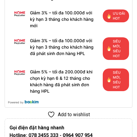
Giảm 3% – tối đa 100.000đ với
ƯU ĐÃI
HOT
kỳ hạn 3 tháng cho khách hàng
mới
Giảm 3% – tối đa 100.000đ với
SIÊU
MỚI,
kỳ hạn 3 tháng cho khách hàng
SIÊU
đã phát sinh đơn hàng HPL
HOT
Giảm 5% – tối đa 200.000đ khi
SIÊU
MỚI,
chọn kỳ hạn 6 & 12 tháng cho
SIÊU
khách hàng đã phát sinh đơn
HOT
hàng HPL
Powered by
Add to wishlist
Gọi điện đặt hàng nhanh
Hotline: 078 3455 333 - 0964 907 954