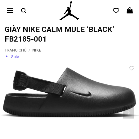
Bỏ
qua
nội
dung
GIÀY NIKE CALM MULE ‘BLACK’
FB2185-001
TRANG CHỦ
/
NIKE
Sale
Add to
wishlist