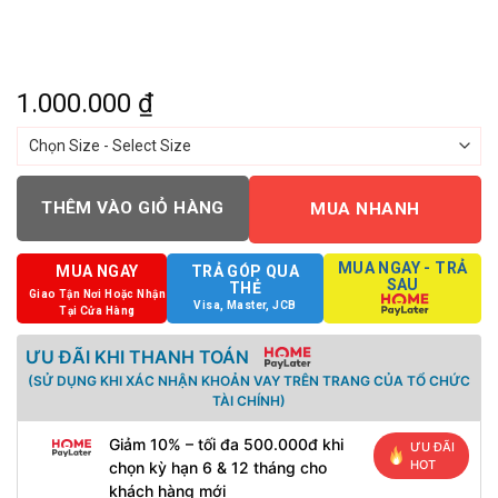
1.000.000
₫
THÊM VÀO GIỎ HÀNG
MUA NHANH
MUA NGAY - TRẢ
MUA NGAY
TRẢ GÓP QUA
SAU
THẺ
Giao Tận Nơi Hoặc Nhận
Visa, Master, JCB
Tại Cửa Hàng
ƯU ĐÃI KHI THANH TOÁN
(SỬ DỤNG KHI XÁC NHẬN KHOẢN VAY TRÊN TRANG CỦA TỔ CHỨC
TÀI CHÍNH)
Giảm 10% – tối đa 500.000đ khi
ƯU ĐÃI
HOT
chọn kỳ hạn 6 & 12 tháng cho
khách hàng mới