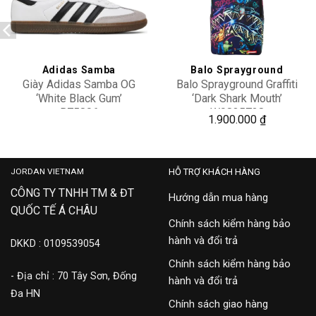
Add to
Add to
wishlist
wishlist
Adidas Samba
Balo Sprayground
Giày Adidas Samba OG
Balo Sprayground Graffiti
‘White Black Gum’
‘Dark Shark Mouth’
B75806
W0835728
2,400,000
1.900.000
₫
JORDAN VIETNAM
HỖ TRỢ KHÁCH HÀNG
CÔNG TY TNHH TM & ĐT
Hướng dẫn mua hàng
QUỐC TẾ Á CHÂU
Chính sách kiểm hàng bảo
hành và đổi trả
DKKD : 0109539054
Chính sách kiểm hàng bảo
- Địa chỉ : 70 Tây Sơn, Đống
hành và đổi trả
Đa HN
Chính sách giao hàng