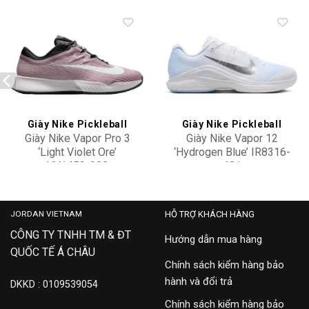
Add to
Add to
wishlist
wishlist
Giày Nike Pickleball
Giày Nike Pickleball
Giày Nike Vapor Pro 3
Giày Nike Vapor 12
‘Light Violet Ore’
‘Hydrogen Blue’ IR8316-
HV1453-200
401
3,300,000
4,100,000
JORDAN VIETNAM
HỖ TRỢ KHÁCH HÀNG
CÔNG TY TNHH TM & ĐT
Hướng dẫn mua hàng
QUỐC TẾ Á CHÂU
Chính sách kiểm hàng bảo
hành và đổi trả
DKKD : 0109539054
Chính sách kiểm hàng bảo