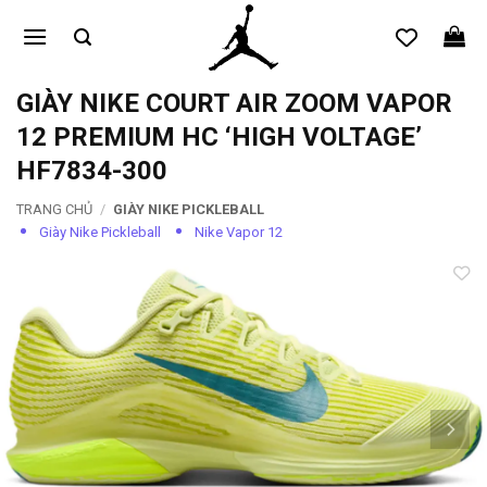
Bỏ
qua
nội
dung
GIÀY NIKE COURT AIR ZOOM VAPOR
12 PREMIUM HC ‘HIGH VOLTAGE’
HF7834-300
TRANG CHỦ
/
GIÀY NIKE PICKLEBALL
Giày Nike Pickleball
Nike Vapor 12
Add to
wishlist