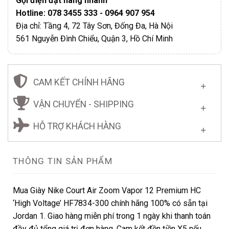
Gọi điện đặt hàng nhanh
Hotline: 078 3455 333 - 0964 907 954
Địa chỉ: Tầng 4, 72 Tây Sơn, Đống Đa, Hà Nội
561 Nguyễn Đình Chiểu, Quận 3, Hồ Chí Minh
CAM KẾT CHÍNH HÃNG
VẬN CHUYỂN - SHIPPING
HỖ TRỢ KHÁCH HÀNG
THÔNG TIN SẢN PHẨM
Mua Giày Nike Court Air Zoom Vapor 12 Premium HC
‘High Voltage’ HF7834-300 chính hãng 100% có sẵn tại
Jordan 1. Giao hàng miễn phí trong 1 ngày khi thanh toán
đầy đủ tổng giá trị đơn hàng. Cam kết đền tiền X5 nếu