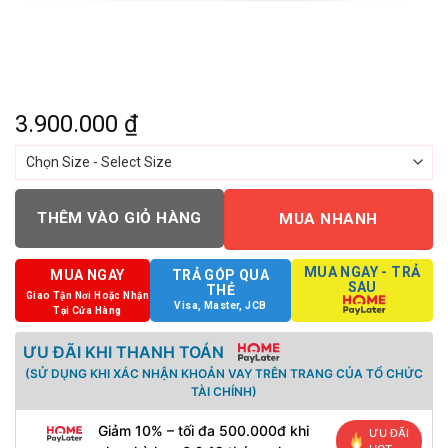
3.900.000
₫
THÊM VÀO GIỎ HÀNG
MUA NHANH
MUA NGAY - TRẢ
MUA NGAY
TRẢ GÓP QUA
SAU
THẺ
Giao Tận Nơi Hoặc Nhận
Visa, Master, JCB
Tại Cửa Hàng
ƯU ĐÃI KHI THANH TOÁN
(SỬ DỤNG KHI XÁC NHẬN KHOẢN VAY TRÊN TRANG CỦA TỔ CHỨC
TÀI CHÍNH)
Giảm 10% – tối đa 500.000đ khi
ƯU ĐÃI