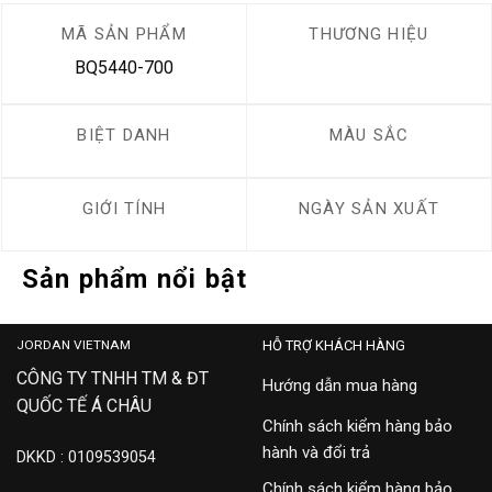
MÃ SẢN PHẨM
THƯƠNG HIỆU
BQ5440-700
BIỆT DANH
MÀU SẮC
GIỚI TÍNH
NGÀY SẢN XUẤT
Sản phẩm nổi bật
JORDAN VIETNAM
HỖ TRỢ KHÁCH HÀNG
CÔNG TY TNHH TM & ĐT
Hướng dẫn mua hàng
QUỐC TẾ Á CHÂU
Chính sách kiểm hàng bảo
hành và đổi trả
DKKD : 0109539054
Chính sách kiểm hàng bảo