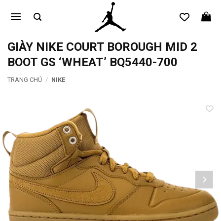
Bỏ
qua
nội
dung
GIÀY NIKE COURT BOROUGH MID 2
BOOT GS ‘WHEAT’ BQ5440-700
TRANG CHỦ
/
NIKE
Add to
wishlist