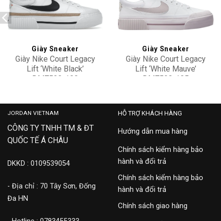
Add to
Add to
wishlist
wishlist
Giày Sneaker
Giày Sneaker
Giày Nike Court Legacy
Giày Nike Court Legacy
Lift ‘White Black’
Lift ‘White Mauve’
DM7590-100
DM7590-105
2,500,000
2,900,000
JORDAN VIETNAM
HỖ TRỢ KHÁCH HÀNG
CÔNG TY TNHH TM & ĐT
Hướng dẫn mua hàng
QUỐC TẾ Á CHÂU
Chính sách kiểm hàng bảo
hành và đổi trả
DKKD : 0109539054
Chính sách kiểm hàng bảo
- Địa chỉ : 70 Tây Sơn, Đống
hành và đổi trả
Đa HN
Chính sách giao hàng