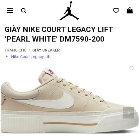
Bỏ
qua
nội
dung
GIÀY NIKE COURT LEGACY LIFT
‘PEARL WHITE’ DM7590-200
TRANG CHỦ
/
GIÀY SNEAKER
Nike Court Legacy Lift
Add to
wishlist