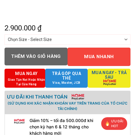
2.900.000
₫
THÊM VÀO GIỎ HÀNG
MUA NHANH
MUA NGAY - TRẢ
MUA NGAY
TRẢ GÓP QUA
SAU
THẺ
Giao Tận Nơi Hoặc Nhận
Visa, Master, JCB
Tại Cửa Hàng
ƯU ĐÃI KHI THANH TOÁN
(SỬ DỤNG KHI XÁC NHẬN KHOẢN VAY TRÊN TRANG CỦA TỔ CHỨC
TÀI CHÍNH)
Giảm 10% – tối đa 500.000đ khi
ƯU ĐÃI
HOT
chọn kỳ hạn 6 & 12 tháng cho
khách hàng mới