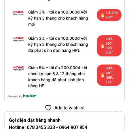
Giảm 3% – tối đa 100.000đ với
ƯU ĐÃI
HOT
kỳ hạn 3 tháng cho khách hàng
mới
Giảm 3% – tối đa 100.000đ với
SIÊU
MỚI,
kỳ hạn 3 tháng cho khách hàng
SIÊU
đã phát sinh đơn hàng HPL
HOT
Giảm 5% – tối đa 200.000đ khi
SIÊU
MỚI,
chọn kỳ hạn 6 & 12 tháng cho
SIÊU
khách hàng đã phát sinh đơn
HOT
hàng HPL
Powered by
Add to wishlist
Gọi điện đặt hàng nhanh
Hotline: 078 3455 333 - 0964 907 954