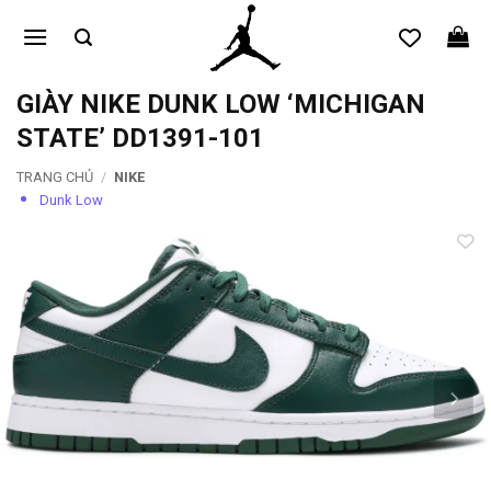
Bỏ
qua
nội
dung
GIÀY NIKE DUNK LOW ‘MICHIGAN
STATE’ DD1391-101
TRANG CHỦ
/
NIKE
Dunk Low
Add to
wishlist