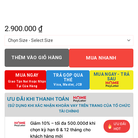
2.900.000
₫
THÊM VÀO GIỎ HÀNG
MUA NHANH
MUA NGAY - TRẢ
MUA NGAY
TRẢ GÓP QUA
SAU
THẺ
Giao Tận Nơi Hoặc Nhận
Visa, Master, JCB
Tại Cửa Hàng
ƯU ĐÃI KHI THANH TOÁN
(SỬ DỤNG KHI XÁC NHẬN KHOẢN VAY TRÊN TRANG CỦA TỔ CHỨC
TÀI CHÍNH)
Giảm 10% – tối đa 500.000đ khi
ƯU ĐÃI
HOT
chọn kỳ hạn 6 & 12 tháng cho
khách hàng mới