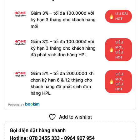
Giảm 3% – tối đa 100.000đ với
ƯU ĐÃI
HOT
kỳ hạn 3 tháng cho khách hàng
mới
Giảm 3% – tối đa 100.000đ với
SIÊU
MỚI,
kỳ hạn 3 tháng cho khách hàng
SIÊU
đã phát sinh đơn hàng HPL
HOT
Giảm 5% – tối đa 200.000đ khi
SIÊU
MỚI,
chọn kỳ hạn 6 & 12 tháng cho
SIÊU
khách hàng đã phát sinh đơn
HOT
hàng HPL
Powered by
Add to wishlist
Gọi điện đặt hàng nhanh
Hotline: 078 3455 333 - 0964 907 954