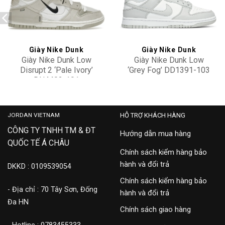
Add to
Add to
wishlist
wishlist
Giày Nike Dunk
Giày Nike Dunk
Giày Nike Dunk Low
Giày Nike Dunk Low
Disrupt 2 ‘Pale Ivory’
‘Grey Fog’ DD1391-103
DH4402-101
9,900,000
2,900,000
JORDAN VIETNAM
HỖ TRỢ KHÁCH HÀNG
CÔNG TY TNHH TM & ĐT
Hướng dẫn mua hàng
QUỐC TẾ Á CHÂU
Chính sách kiểm hàng bảo
hành và đổi trả
DKKD : 0109539054
Chính sách kiểm hàng bảo
- Địa chỉ : 70 Tây Sơn, Đống
hành và đổi trả
Đa HN
Chính sách giao hàng