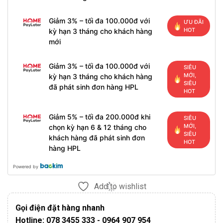
Giảm 3% – tối đa 100.000đ với
ƯU ĐÃI
HOT
kỳ hạn 3 tháng cho khách hàng
mới
Giảm 3% – tối đa 100.000đ với
SIÊU
MỚI,
kỳ hạn 3 tháng cho khách hàng
SIÊU
đã phát sinh đơn hàng HPL
HOT
Giảm 5% – tối đa 200.000đ khi
SIÊU
MỚI,
chọn kỳ hạn 6 & 12 tháng cho
SIÊU
khách hàng đã phát sinh đơn
HOT
hàng HPL
Powered by
Add to wishlist
Gọi điện đặt hàng nhanh
Hotline: 078 3455 333 - 0964 907 954