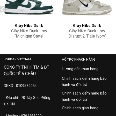
Add to
Add to
wishlist
wishlist
Giày Nike Dunk
Giày Nike Dunk
Giày Nike Dunk Low
Giày Nike Dunk Low
‘Michigan State’
Disrupt 2 ‘Pale Ivory’
DD1391-101
DH4402-101
2,900,000
9,900,000
JORDAN VIETNAM
HỖ TRỢ KHÁCH HÀNG
CÔNG TY TNHH TM & ĐT
Hướng dẫn mua hàng
QUỐC TẾ Á CHÂU
Chính sách kiểm hàng bảo
hành và đổi trả
DKKD : 0109539054
Chính sách kiểm hàng bảo
- Địa chỉ : 70 Tây Sơn, Đống
hành và đổi trả
Đa HN
Chính sách giao hàng