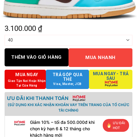
3.100.000
₫
THÊM VÀO GIỎ HÀNG
MUA NHANH
MUA NGAY - TRẢ
MUA NGAY
TRẢ GÓP QUA
SAU
THẺ
Giao Tận Nơi Hoặc Nhận
Visa, Master, JCB
Tại Cửa Hàng
ƯU ĐÃI KHI THANH TOÁN
(SỬ DỤNG KHI XÁC NHẬN KHOẢN VAY TRÊN TRANG CỦA TỔ CHỨC
TÀI CHÍNH)
Giảm 10% – tối đa 500.000đ khi
ƯU ĐÃI
HOT
chọn kỳ hạn 6 & 12 tháng cho
khách hàng mới