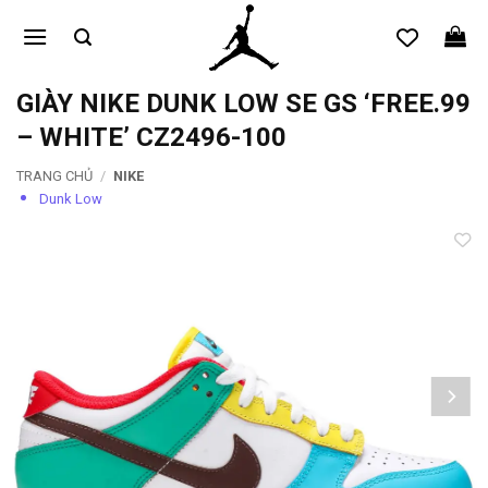
Bỏ
qua
nội
dung
GIÀY NIKE DUNK LOW SE GS ‘FREE.99
– WHITE’ CZ2496-100
TRANG CHỦ
/
NIKE
Dunk Low
Add to
wishlist