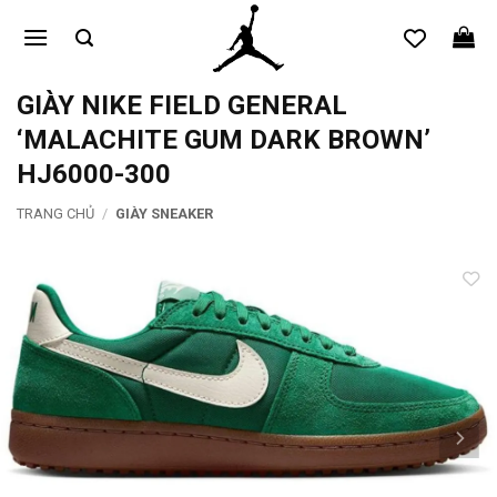
Bỏ
qua
nội
dung
GIÀY NIKE FIELD GENERAL
‘MALACHITE GUM DARK BROWN’
HJ6000-300
TRANG CHỦ
/
GIÀY SNEAKER
Add to
wishlist