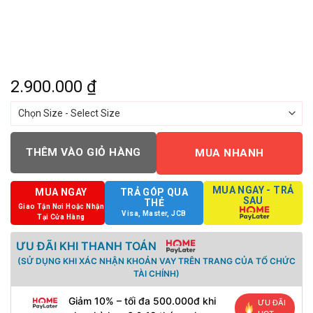
2.900.000
₫
THÊM VÀO GIỎ HÀNG
MUA NHANH
MUA NGAY - TRẢ
MUA NGAY
TRẢ GÓP QUA
SAU
THẺ
Giao Tận Nơi Hoặc Nhận
Visa, Master, JCB
Tại Cửa Hàng
ƯU ĐÃI KHI THANH TOÁN
(SỬ DỤNG KHI XÁC NHẬN KHOẢN VAY TRÊN TRANG CỦA TỔ CHỨC
TÀI CHÍNH)
Giảm 10% – tối đa 500.000đ khi
ƯU ĐÃI