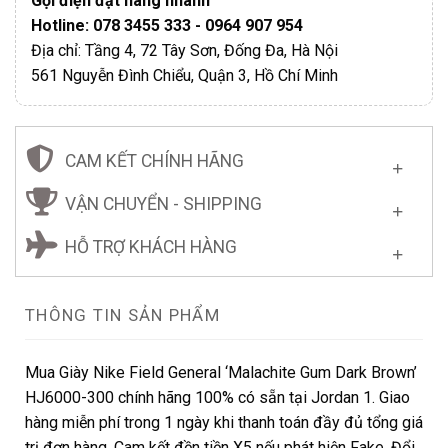
Gọi điện đặt hàng nhanh
Hotline: 078 3455 333 - 0964 907 954
Địa chỉ: Tầng 4, 72 Tây Sơn, Đống Đa, Hà Nội
561 Nguyễn Đình Chiểu, Quận 3, Hồ Chí Minh
CAM KẾT CHÍNH HÃNG
VẬN CHUYỂN - SHIPPING
HỖ TRỢ KHÁCH HÀNG
THÔNG TIN SẢN PHẨM
Mua Giày Nike Field General ‘Malachite Gum Dark Brown’
HJ6000-300 chính hãng 100% có sẵn tại Jordan 1. Giao
hàng miễn phí trong 1 ngày khi thanh toán đầy đủ tổng giá
trị đơn hàng. Cam kết đền tiền X5 nếu phát hiện Fake. Đổi