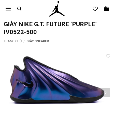
Bỏ
qua
nội
dung
GIÀY NIKE G.T. FUTURE ‘PURPLE’
IV0522-500
TRANG CHỦ
/
GIÀY SNEAKER
Add to
wishlist