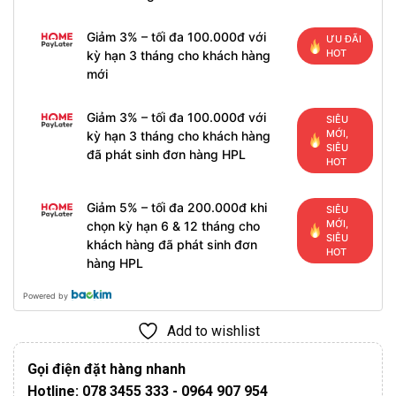
Giảm 3% – tối đa 100.000đ với
ƯU ĐÃI
HOT
kỳ hạn 3 tháng cho khách hàng
mới
Giảm 3% – tối đa 100.000đ với
SIÊU
MỚI,
kỳ hạn 3 tháng cho khách hàng
SIÊU
đã phát sinh đơn hàng HPL
HOT
Giảm 5% – tối đa 200.000đ khi
SIÊU
MỚI,
chọn kỳ hạn 6 & 12 tháng cho
SIÊU
khách hàng đã phát sinh đơn
HOT
hàng HPL
Powered by
Add to wishlist
Gọi điện đặt hàng nhanh
Hotline: 078 3455 333 - 0964 907 954