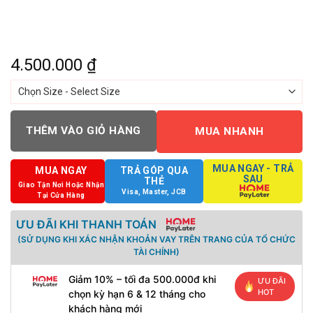
4.500.000
₫
THÊM VÀO GIỎ HÀNG
MUA NHANH
MUA NGAY - TRẢ
MUA NGAY
TRẢ GÓP QUA
SAU
THẺ
Giao Tận Nơi Hoặc Nhận
Visa, Master, JCB
Tại Cửa Hàng
ƯU ĐÃI KHI THANH TOÁN
(SỬ DỤNG KHI XÁC NHẬN KHOẢN VAY TRÊN TRANG CỦA TỔ CHỨC
TÀI CHÍNH)
Giảm 10% – tối đa 500.000đ khi
ƯU ĐÃI
HOT
chọn kỳ hạn 6 & 12 tháng cho
khách hàng mới