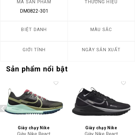
MÃ SẢN PHẨM
THƯƠNG HIỆU
DM0822-301
BIỆT DANH
MÀU SẮC
GIỚI TÍNH
NGÀY SẢN XUẤT
Sản phẩm nổi bật
Add to
Add to
wishlist
wishlist
Giày chạy Nike
Giày chạy Nike
Giày Nike React
Giày Nike React