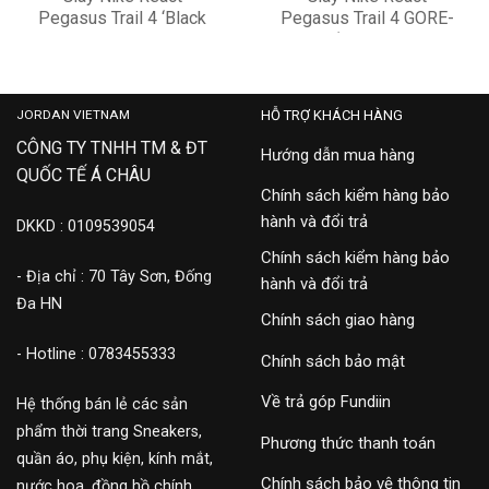
Pegasus Trail 4 ‘Black
Pegasus Trail 4 GORE-
Alligator Mint’ DJ6158-
TEX ‘Black Silver’
3,100,000
3,100,000
004
DJ7926-001
JORDAN VIETNAM
HỖ TRỢ KHÁCH HÀNG
CÔNG TY TNHH TM & ĐT
Hướng dẫn mua hàng
QUỐC TẾ Á CHÂU
Chính sách kiểm hàng bảo
hành và đổi trả
DKKD : 0109539054
Chính sách kiểm hàng bảo
- Địa chỉ : 70 Tây Sơn, Đống
hành và đổi trả
Đa HN
Chính sách giao hàng
- Hotline : 0783455333
Chính sách bảo mật
Về trả góp Fundiin
Hệ thống bán lẻ các sản
phẩm thời trang Sneakers,
Phương thức thanh toán
quần áo, phụ kiện, kính mắt,
Chính sách bảo vệ thông tin
nước hoa, đồng hồ chính