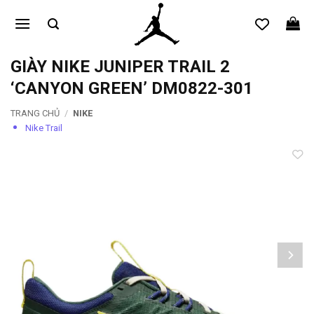
Bỏ
qua
nội
dung
GIÀY NIKE JUNIPER TRAIL 2
‘CANYON GREEN’ DM0822-301
TRANG CHỦ
/
NIKE
Nike Trail
Add to
wishlist