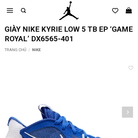
Bỏ
qua
nội
dung
GIÀY NIKE KYRIE LOW 5 TB EP ‘GAME
ROYAL’ DX6565-401
TRANG CHỦ
/
NIKE
Add to
wishlist