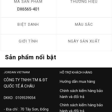
MÃ SẢN PHẨM
THƯƠNG HIỆU
DX6565-401
BIỆT DANH
MÀU SẮC
GIỚI TÍNH
NGÀY SẢN XUẤT
Sản phẩm nổi bật
JORDAN VIETNAM
HỖ TRỢ KHÁCH HÀNG
CÔNG TY TNHH TM & ĐT
Hướng dẫn mua hàng
QUỐC TẾ Á CHÂU
Chính sách kiểm hàng bảo
hành và đổi trả
DKKD : 0109539054
Chính sách kiểm hàng bảo
- Địa chỉ : 70 Tây Sơn, Đống
hành và đổi trả