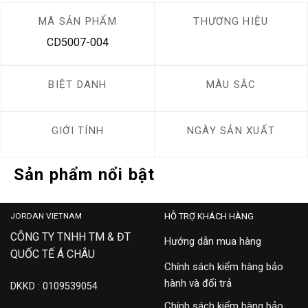
MÃ SẢN PHẨM
THƯƠNG HIỆU
CD5007-004
BIỆT DANH
MÀU SẮC
GIỚI TÍNH
NGÀY SẢN XUẤT
Sản phẩm nổi bật
JORDAN VIETNAM
HỖ TRỢ KHÁCH HÀNG
CÔNG TY TNHH TM & ĐT
Hướng dẫn mua hàng
QUỐC TẾ Á CHÂU
Chính sách kiểm hàng bảo
hành và đổi trả
DKKD : 0109539054
Chính sách kiểm hàng bảo