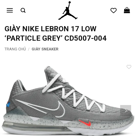
Bỏ
qua
nội
dung
GIÀY NIKE LEBRON 17 LOW
‘PARTICLE GREY’ CD5007-004
TRANG CHỦ
/
GIÀY SNEAKER
Add to
wishlist