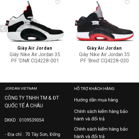
Add to
Add to
wishlist
wishlist
Giày Air Jordan
Giày Air Jordan
Giày Nike Air Jordan 35
Giày Nike Air Jordan 35
PF ‘DNA’ CQ4228-001
PF ‘Bred’ CQ4228-030
4,500,000
4,500,000
JORDAN VIETNAM
HỖ TRỢ KHÁCH HÀNG
CÔNG TY TNHH TM & ĐT
Hướng dẫn mua hàng
QUỐC TẾ Á CHÂU
Chính sách kiểm hàng bảo
hành và đổi trả
DKKD : 0109539054
Chính sách kiểm hàng bảo
- Địa chỉ : 70 Tây Sơn, Đống
hành và đổi trả