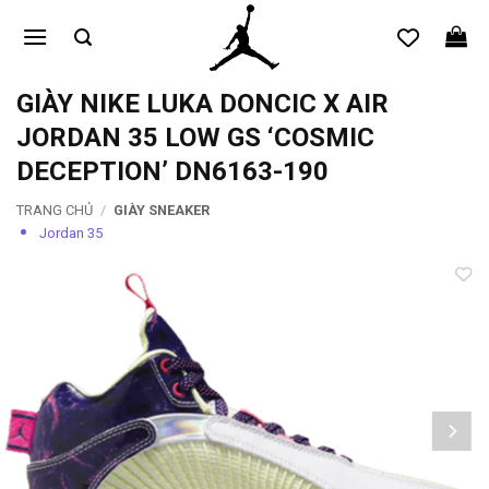
Bỏ
qua
nội
dung
GIÀY NIKE LUKA DONCIC X AIR
JORDAN 35 LOW GS ‘COSMIC
DECEPTION’ DN6163-190
TRANG CHỦ
/
GIÀY SNEAKER
Jordan 35
Add to
wishlist