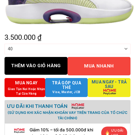
3.500.000
₫
THÊM VÀO GIỎ HÀNG
MUA NHANH
MUA NGAY - TRẢ
MUA NGAY
TRẢ GÓP QUA
SAU
THẺ
Giao Tận Nơi Hoặc Nhận
Visa, Master, JCB
Tại Cửa Hàng
ƯU ĐÃI KHI THANH TOÁN
(SỬ DỤNG KHI XÁC NHẬN KHOẢN VAY TRÊN TRANG CỦA TỔ CHỨC
TÀI CHÍNH)
Giảm 10% – tối đa 500.000đ khi
ƯU ĐÃI