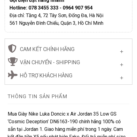
Gọi điện đặt hàng nhanh
Hotline: 078 3455 333 - 0964 907 954
Địa chỉ: Tầng 4, 72 Tây Sơn, Đống Đa, Hà Nội
561 Nguyễn Đình Chiểu, Quận 3, Hồ Chí Minh
CAM KẾT CHÍNH HÃNG
VẬN CHUYỂN - SHIPPING
HỖ TRỢ KHÁCH HÀNG
THÔNG TIN SẢN PHẨM
Mua Giày Nike Luka Doncic x Air Jordan 35 Low GS
‘Cosmic Deception’ DN6163-190 chính hãng 100% có
sẵn tại Jordan 1. Giao hàng miễn phí trong 1 ngày. Cam
kết đền tiền X5 nếu phát hiện Fake. Đổi trả miễn phí size.