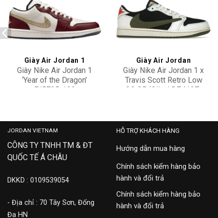
Add to
Add to
wishlist
wishlist
Giày Air Jordan 1
Giày Air Jordan
Giày Nike Air Jordan 1
Giày Nike Air Jordan 1 x
‘Year of the Dragon’
Travis Scott Retro Low
FJ5735-100
OG SP ‘Olive’ DZ4137-
6,500,000
29,900,000
106
JORDAN VIETNAM
HỖ TRỢ KHÁCH HÀNG
CÔNG TY TNHH TM & ĐT
Hướng dẫn mua hàng
QUỐC TẾ Á CHÂU
Chính sách kiểm hàng bảo
hành và đổi trả
DKKD : 0109539054
Chính sách kiểm hàng bảo
- Địa chỉ : 70 Tây Sơn, Đống
hành và đổi trả
Đa HN