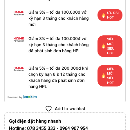
Giảm 3% – tối đa 100.000đ với
ƯU ĐÃI
HOT
kỳ hạn 3 tháng cho khách hàng
mới
Giảm 3% – tối đa 100.000đ với
SIÊU
MỚI,
kỳ hạn 3 tháng cho khách hàng
SIÊU
đã phát sinh đơn hàng HPL
HOT
Giảm 5% – tối đa 200.000đ khi
SIÊU
MỚI,
chọn kỳ hạn 6 & 12 tháng cho
SIÊU
khách hàng đã phát sinh đơn
HOT
hàng HPL
Powered by
Add to wishlist
Gọi điện đặt hàng nhanh
Hotline: 078 3455 333 - 0964 907 954