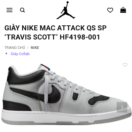
Bỏ
qua
nội
dung
GIÀY NIKE MAC ATTACK QS SP
‘TRAVIS SCOTT’ HF4198-001
TRANG CHỦ
/
NIKE
Giày Collab
Add to
wishlist