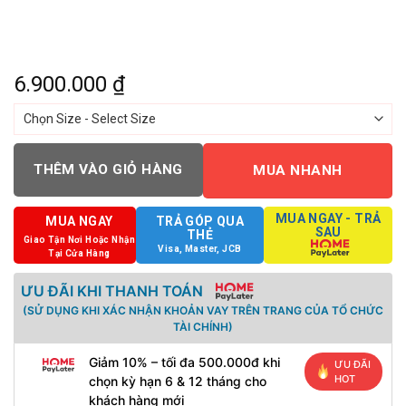
6.900.000
₫
THÊM VÀO GIỎ HÀNG
MUA NHANH
MUA NGAY - TRẢ
MUA NGAY
TRẢ GÓP QUA
SAU
THẺ
Giao Tận Nơi Hoặc Nhận
Visa, Master, JCB
Tại Cửa Hàng
ƯU ĐÃI KHI THANH TOÁN
(SỬ DỤNG KHI XÁC NHẬN KHOẢN VAY TRÊN TRANG CỦA TỔ CHỨC
TÀI CHÍNH)
Giảm 10% – tối đa 500.000đ khi
ƯU ĐÃI
HOT
chọn kỳ hạn 6 & 12 tháng cho
khách hàng mới