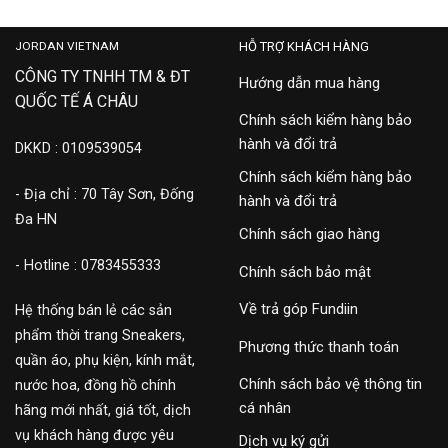
JORDAN VIETNAM
HỖ TRỢ KHÁCH HÀNG
CÔNG TY TNHH TM & ĐT
Hướng dẫn mua hàng
QUỐC TẾ Á CHÂU
Chính sách kiểm hàng bảo
hành và đổi trả
DKKD : 0109539054
Chính sách kiểm hàng bảo
- Địa chỉ : 70 Tây Sơn, Đống
hành và đổi trả
Đa HN
Chính sách giao hàng
- Hotline : 0783455333
Chính sách bảo mật
Về trả góp Fundiin
Hệ thống bán lẻ các sản
phẩm thời trang Sneakers,
Phương thức thanh toán
quần áo, phụ kiện, kính mắt,
Chính sách bảo vệ thông tin
nước hoa, đồng hồ chính
cá nhân
hãng mới nhất, giá tốt, dịch
vụ khách hàng được yêu
Dịch vụ ký gửi