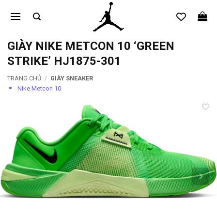
Bỏ
qua
nội
dung
GIÀY NIKE METCON 10 ‘GREEN
STRIKE’ HJ1875-301
TRANG CHỦ
/
GIÀY SNEAKER
Nike Metcon 10
Add to
wishlist