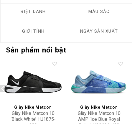
BIỆT DANH
MÀU SẮC
GIỚI TÍNH
NGÀY SẢN XUẤT
Sản phẩm nổi bật
Add to
Add to
wishlist
wishlist
Giày Nike Metcon
Giày Nike Metcon
Giày Nike Metcon 10
Giày Nike Metcon 10
‘Black White’ HJ1875-
AMP ‘Ice Blue Royal
002
Pulse’ HQ2621-400
3,500,000
5,500,000