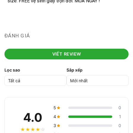
size. FREE vệ sinh giày trọn đời. MUA NGAY !
ĐÁNH GIÁ
VIẾT REVIEW
Lọc sao
Sắp xếp
5
0
4.0
4
1
3
0
★
★
★
★
☆