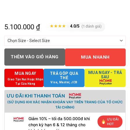
5.100.000
₫
★
★
★
★
☆
4.0/5
(1 đánh giá)
THÊM VÀO GIỎ HÀNG
MUA NHANH
MUA NGAY - TRẢ
MUA NGAY
TRẢ GÓP QUA
SAU
THẺ
Giao Tận Nơi Hoặc Nhận
Visa, Master, JCB
Tại Cửa Hàng
ƯU ĐÃI KHI THANH TOÁN
(SỬ DỤNG KHI XÁC NHẬN KHOẢN VAY TRÊN TRANG CỦA TỔ CHỨC
TÀI CHÍNH)
Giảm 10% – tối đa 500.000đ khi
ƯU ĐÃI
HOT
chọn kỳ hạn 6 & 12 tháng cho