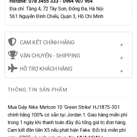
Hotline: 078 3455 333 - 0964 907 954
Địa chỉ: Tầng 4, 72 Tây Sơn, Đống Đa, Hà Nội
561 Nguyễn Đình Chiểu, Quận 3, Hồ Chí Minh
CAM KẾT CHÍNH HÃNG
VẬN CHUYỂN - SHIPPING
HỖ TRỢ KHÁCH HÀNG
THÔNG TIN SẢN PHẨM
Mua Giày Nike Metcon 10 ‘Green Strike’ HJ1875-301
chính hãng 100% có sẵn tại Jordan 1. Giao hàng miễn phí
trong 1 ngày khi thanh toán đầy đủ tổng giá trị đơn hàng.
Cam kết đền tiền X5 nếu phát hiện Fake. Đổi trả miễn phí