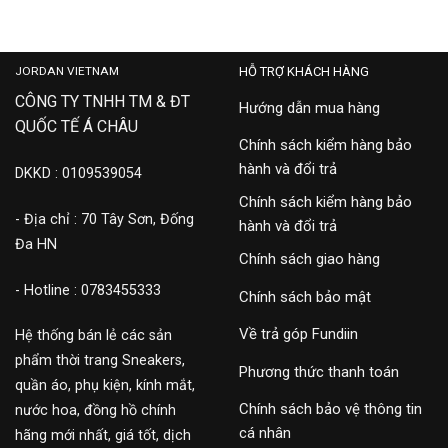
002
Pulse’ HQ2621-400
3,500,000
5,500,000
JORDAN VIETNAM
HỖ TRỢ KHÁCH HÀNG
CÔNG TY TNHH TM & ĐT
Hướng dẫn mua hàng
QUỐC TẾ Á CHÂU
Chính sách kiểm hàng bảo
hành và đổi trả
DKKD : 0109539054
Chính sách kiểm hàng bảo
- Địa chỉ : 70 Tây Sơn, Đống
hành và đổi trả
Đa HN
Chính sách giao hàng
- Hotline : 0783455333
Chính sách bảo mật
Về trả góp Fundiin
Hệ thống bán lẻ các sản
phẩm thời trang Sneakers,
Phương thức thanh toán
quần áo, phụ kiện, kính mắt,
Chính sách bảo vệ thông tin
nước hoa, đồng hồ chính
cá nhân
hãng mới nhất, giá tốt, dịch