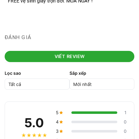
FREE vệ sinh giày trọn đời. MUA NGAY !
ĐÁNH GIÁ
VIẾT REVIEW
Lọc sao
Sắp xếp
5
1
5.0
4
0
3
0
★
★
★
★
★