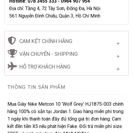
Hotline: 078 3455 333 - 0964 907 954
Địa chỉ: Tầng 4, 72 Tây Sơn, Đống Đa, Hà Nội
561 Nguyễn Đình Chiểu, Quận 3, Hồ Chí Minh
CAM KẾT CHÍNH HÃNG
VẬN CHUYỂN - SHIPPING
HỖ TRỢ KHÁCH HÀNG
THÔNG TIN SẢN PHẨM
Mua Giày Nike Metcon 10 ‘Wolf Grey’ HJ1875-003 chính
hãng 100% có sẵn tại Jordan 1. Giao hàng miễn phí trong
1 ngày khi thanh toán đầy đủ tổng giá trị đơn hàng. Cam
kết đền tiền X5 nếu phát hiện Fake. Đổi trả miễn phí size.