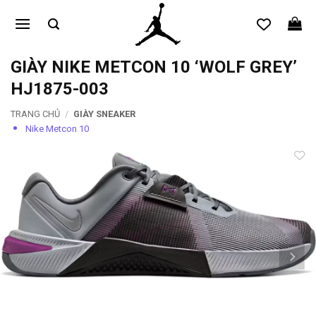
Bỏ
qua
nội
dung
GIÀY NIKE METCON 10 ‘WOLF GREY’
HJ1875-003
TRANG CHỦ
/
GIÀY SNEAKER
Nike Metcon 10
Add to
wishlist