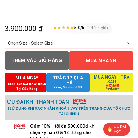
3.900.000
₫
★
★
★
★
★
5.0/5
(1 đánh giá)
THÊM VÀO GIỎ HÀNG
MUA NHANH
MUA NGAY - TRẢ
MUA NGAY
TRẢ GÓP QUA
SAU
THẺ
Giao Tận Nơi Hoặc Nhận
Visa, Master, JCB
Tại Cửa Hàng
ƯU ĐÃI KHI THANH TOÁN
(SỬ DỤNG KHI XÁC NHẬN KHOẢN VAY TRÊN TRANG CỦA TỔ CHỨC
TÀI CHÍNH)
Giảm 10% – tối đa 500.000đ khi
ƯU ĐÃI
HOT
chọn kỳ hạn 6 & 12 tháng cho