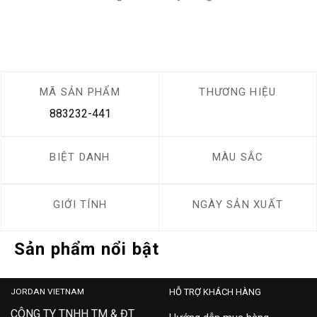
MÃ SẢN PHẨM
THƯƠNG HIỆU
883232-441
BIỆT DANH
MÀU SẮC
GIỚI TÍNH
NGÀY SẢN XUẤT
Sản phẩm nổi bật
JORDAN VIETNAM
HỖ TRỢ KHÁCH HÀNG
CÔNG TY TNHH TM & ĐT