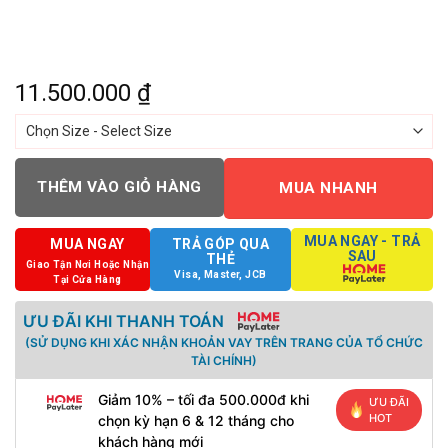
11.500.000
₫
THÊM VÀO GIỎ HÀNG
MUA NHANH
MUA NGAY - TRẢ
MUA NGAY
TRẢ GÓP QUA
SAU
THẺ
Giao Tận Nơi Hoặc Nhận
Visa, Master, JCB
Tại Cửa Hàng
ƯU ĐÃI KHI THANH TOÁN
(SỬ DỤNG KHI XÁC NHẬN KHOẢN VAY TRÊN TRANG CỦA TỔ CHỨC
TÀI CHÍNH)
Giảm 10% – tối đa 500.000đ khi
ƯU ĐÃI
HOT
chọn kỳ hạn 6 & 12 tháng cho
khách hàng mới