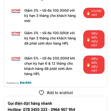
Giảm 3% – tối đa 100.000đ với
ƯU ĐÃI
HOT
kỳ hạn 3 tháng cho khách hàng
mới
Giảm 3% – tối đa 100.000đ với
SIÊU
MỚI,
kỳ hạn 3 tháng cho khách hàng
SIÊU
đã phát sinh đơn hàng HPL
HOT
Giảm 5% – tối đa 200.000đ khi
SIÊU
MỚI,
chọn kỳ hạn 6 & 12 tháng cho
SIÊU
khách hàng đã phát sinh đơn
HOT
hàng HPL
Powered by
Add to wishlist
Gọi điện đặt hàng nhanh
Hotline: 078 3455 333 - 0964 907 954