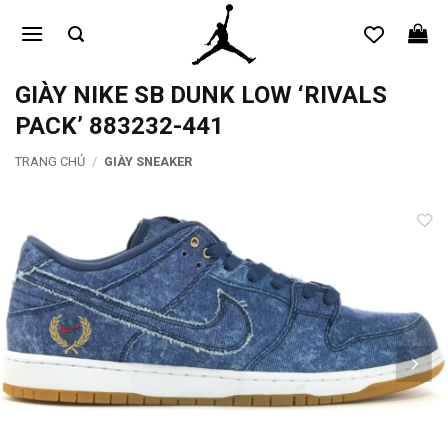
Bỏ
qua
nội
dung
GIÀY NIKE SB DUNK LOW ‘RIVALS
PACK’ 883232-441
TRANG CHỦ
/
GIÀY SNEAKER
Add to
wishlist