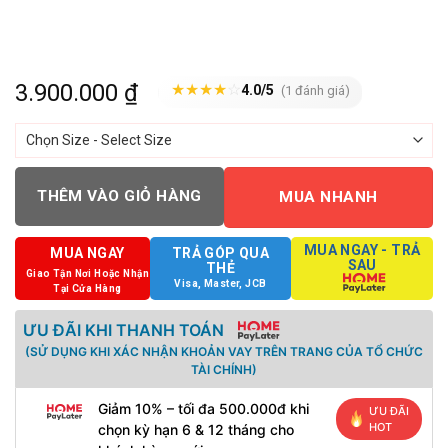
3.900.000
₫
★
★
★
★
☆
4.0/5
(1 đánh giá)
THÊM VÀO GIỎ HÀNG
MUA NHANH
MUA NGAY - TRẢ
MUA NGAY
TRẢ GÓP QUA
SAU
THẺ
Giao Tận Nơi Hoặc Nhận
Visa, Master, JCB
Tại Cửa Hàng
ƯU ĐÃI KHI THANH TOÁN
(SỬ DỤNG KHI XÁC NHẬN KHOẢN VAY TRÊN TRANG CỦA TỔ CHỨC
TÀI CHÍNH)
Giảm 10% – tối đa 500.000đ khi
ƯU ĐÃI
HOT
chọn kỳ hạn 6 & 12 tháng cho