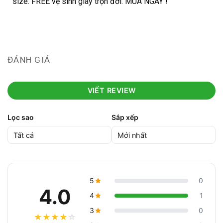
size. FREE vệ sinh giày trọn đời. MUA NGAY !
ĐÁNH GIÁ
VIẾT REVIEW
Lọc sao
Sắp xếp
5
0
4.0
4
1
3
0
★
★
★
★
☆