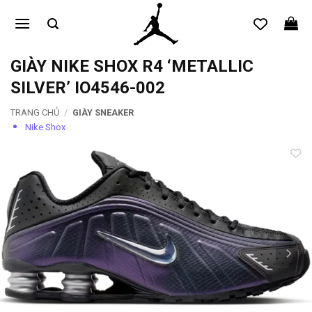
Bỏ
qua
nội
dung
GIÀY NIKE SHOX R4 ‘METALLIC
SILVER’ IO4546-002
TRANG CHỦ
/
GIÀY SNEAKER
Nike Shox
Add to
wishlist