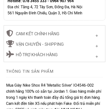
Hotline: 078 3455 333 - 0964 907 954
Địa chỉ: Tầng 4, 72 Tây Sơn, Đống Đa, Hà Nội
561 Nguyễn Đình Chiểu, Quận 3, Hồ Chí Minh
CAM KẾT CHÍNH HÃNG
VẬN CHUYỂN - SHIPPING
HỖ TRỢ KHÁCH HÀNG
THÔNG TIN SẢN PHẨM
Mua Giày Nike Shox R4 ‘Metallic Silver’ IO4546-002
chính hãng 100% có sẵn tại Jordan 1. Giao hàng miễn phí
trong 1 ngày khi thanh toán đầy đủ tổng giá trị đơn hàng.
Cam kết đền tiền X5 nếu phát hiện Fake. Đổi trả miễn phí