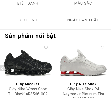
BIỆT DANH
MÀU SẮC
GIỚI TÍNH
NGÀY SẢN XUẤT
Sản phẩm nổi bật
Add to
Add to
wishlist
wishlist
Giày Sneaker
Giày Nike Shox
Giày Nike Wmns Shox
Giày Nike Shox R4
TL ‘Black’ AR3566-002
Neymar Jr Platinum Tint
BV1387-002
4,100,000
13,900,000