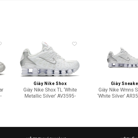
to
Add to
ist
wishlist
Giày Nike Shox
Giày Sneake
ar
Giày Nike Shox TL ‘White
Giày Nike Wmns S
-
Metallic Silver’ AV3595-
‘White Silver’ AR3
100
3,900,000
6,500,000