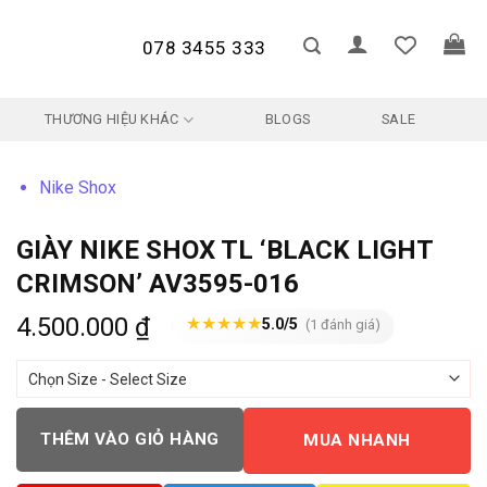
078 3455 333
THƯƠNG HIỆU KHÁC
BLOGS
SALE
Nike Shox
GIÀY NIKE SHOX TL ‘BLACK LIGHT
CRIMSON’ AV3595-016
4.500.000
₫
★
★
★
★
★
5.0/5
(1 đánh giá)
THÊM VÀO GIỎ HÀNG
MUA NHANH