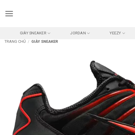
Bỏ
qua
nội
dung
GIÀY SNEAKER
JORDAN
YEEZY
TRANG CHỦ
/
GIÀY SNEAKER