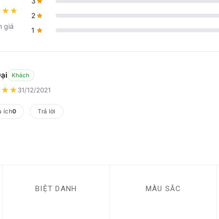
.0
4
3
★
★
★
2
h giá
1
ại
Khách
★
★
★
31/12/2021
 ích
0
Trả lời
BIỆT DANH
MÀU SẮC